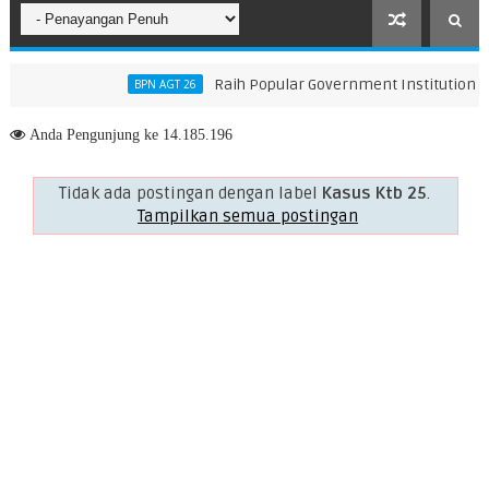
Raih Popular Government Institutions Aw
BPN AGT 26
rubahan KUA-PPAS 2026, Perkuat Arah Pembangunan Tanah Bumbu
Anda
Pengunjung ke 14.185.196
Tidak ada postingan dengan label
Kasus Ktb 25
.
Tampilkan semua postingan