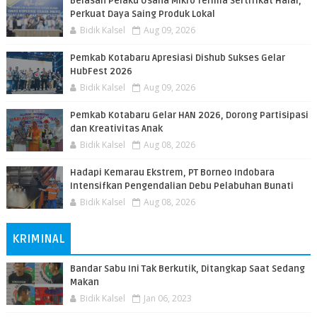
Belasan Pelaku Usaha Mikro Terima Sertifikat Halal,
Perkuat Daya Saing Produk Lokal
Bidik Kalsel
Aug 09, 2026
Pemkab Kotabaru Apresiasi Dishub Sukses Gelar
HubFest 2026
Bidik Kalsel
Aug 09, 2026
Pemkab Kotabaru Gelar HAN 2026, Dorong Partisipasi
dan Kreativitas Anak
Bidik Kalsel
Aug 08, 2026
​Hadapi Kemarau Ekstrem, PT Borneo Indobara
Intensifkan Pengendalian Debu Pelabuhan Bunati
Bidik Kalsel
Aug 08, 2026
KRIMINAL
Bandar Sabu Ini Tak Berkutik, Ditangkap Saat Sedang
Makan
Bidik Kalsel
Jan 06, 2023