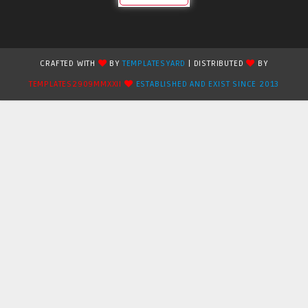
CRAFTED WITH
BY
TEMPLATESYARD
| DISTRIBUTED
BY
TEMPLATES2909MMXXII
ESTABLISHED AND EXIST SINCE 2013