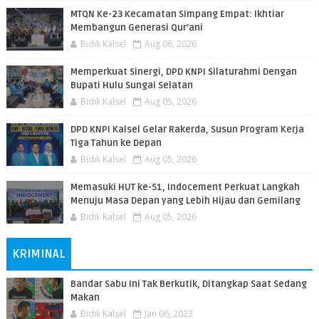
MTQN Ke-23 Kecamatan Simpang Empat: Ikhtiar
Membangun Generasi Qur’ani
Bidik Kalsel
Aug 06, 2026
Memperkuat Sinergi, DPD KNPI Silaturahmi Dengan
Bupati Hulu Sungai Selatan
Bidik Kalsel
Aug 05, 2026
DPD KNPI Kalsel Gelar Rakerda, Susun Program Kerja
Tiga Tahun ke Depan
Bidik Kalsel
Aug 05, 2026
Memasuki HUT ke-51, Indocement Perkuat Langkah
Menuju Masa Depan yang Lebih Hijau dan Gemilang
Bidik Kalsel
Aug 05, 2026
KRIMINAL
Bandar Sabu Ini Tak Berkutik, Ditangkap Saat Sedang
Makan
Bidik Kalsel
Jan 06, 2023