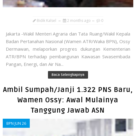
Bidik Kalsel
2 months ago
0
Jakarta -Wakil Menteri Agraria dan Tata Ruang/Wakil Kepala
Badan Pertanahan Nasional (Wamen ATR/Waka BPN), Ossy
Dermawan, melaporkan progres dukungan Kementerian
ATR/BPN terhadap pembangunan Kawasan Swasembada
Pangan, Energi, dan Air Na...
Baca Selengkapnya
Ambil Sumpah/Janji 1.322 PNS Baru,
Wamen Ossy: Awal Mulainya
Tanggung Jawab ASN
BPN JUN 26