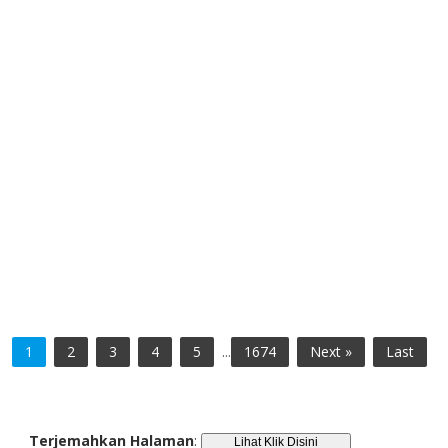
1
2
3
4
5
...
1674
Next »
Last
Terjemahkan Halaman
: