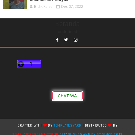
Bidik Kalsel
Dec 07, 2022
Beranda
undefined
CHAT WA
CRAFTED WITH
BY
TEMPLATESYARD
| DISTRIBUTED
BY
TEMPLATES2909MMXXII
ESTABLISHED AND EXIST SINCE 2013