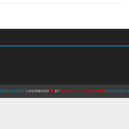
TEMPLATESYARD
| DISTRIBUTED
BY
TEMPLATES2909MMXXII
ESTABLISHED 