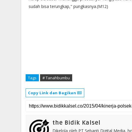
sudah bisa terungkap," pungkasnya.(M12)
Tags
# Tanahbumbu
Copy Link dan Bagikan
the Bidik Kalsel
Dikelola oleh PT Sebanti Digital Media, 