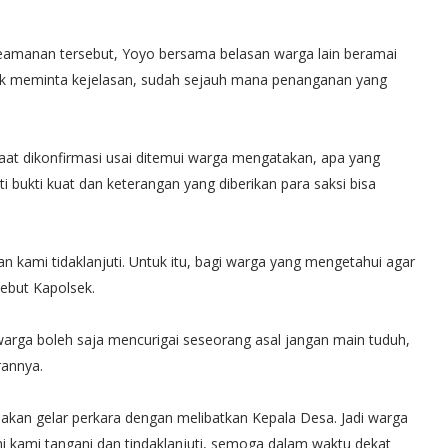
eamanan tersebut, Yoyo bersama belasan warga lain beramai
uk meminta kejelasan, sudah sejauh mana penanganan yang
aat dikonfirmasi usai ditemui warga mengatakan, apa yang
i bukti kuat dan keterangan yang diberikan para saksi bisa
an kami tidaklanjuti. Untuk itu, bagi warga yang mengetahui agar
ebut Kapolsek.
arga boleh saja mencurigai seseorang asal jangan main tuduh,
rannya.
 akan gelar perkara dengan melibatkan Kepala Desa. Jadi warga
i kami tangani dan tindaklanjuti, semoga dalam waktu dekat