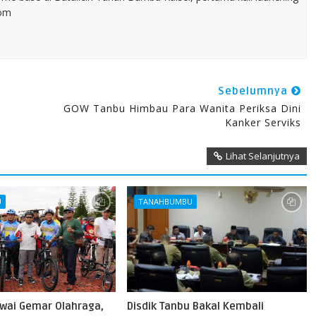
com
Sebelumnya
GOW Tanbu Himbau Para Wanita Periksa Dini
Kanker Serviks
Lihat Selanjutnya
U
TANAHBUMBU
wai Gemar Olahraga,
Disdik Tanbu Bakal Kembali