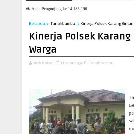
t Langkah Menuju Masa Depan yang Lebih Hijau dan Gemilang
Anda
Pengunjung ke 14.185.196
Beranda
Tanahbumbu
Kinerja Polsek Karang Binta
Kinerja Polsek Karang
Warga
Bidik Kalsel
11 years ago
Tanahbumbu,
Ta
Be
pa
sa
me