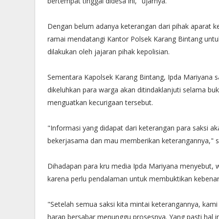
bertempat tinggal didesa ini," ujarnya.
Dengan belum adanya keterangan dari pihak aparat k
ramai mendatangi Kantor Polsek Karang Bintang unt
dilakukan oleh jajaran pihak kepolisian.
Sementara Kapolsek Karang Bintang, Ipda Mariyana s
dikeluhkan para warga akan ditindaklanjuti selama bukt
menguatkan kecurigaan tersebut.
"Informasi yang didapat dari keterangan para saksi ak
bekerjasama dan mau memberikan keterangannya," s
Dihadapan para kru media Ipda Mariyana menyebut, w
karena perlu pendalaman untuk membuktikan kebena
"Setelah semua saksi kita mintai keterangannya, kami
harap bersabar menunggu prosesnya. Yang pasti hal in