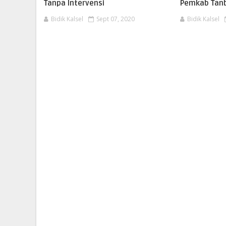
Tanpa Intervensi
Pemkab Tanb
Bidik Kalsel
Sept 07, 2020
Bidik Kalsel