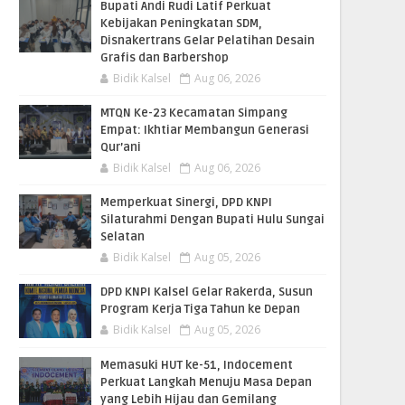
Bupati Andi Rudi Latif Perkuat
Kebijakan Peningkatan SDM,
Disnakertrans Gelar Pelatihan Desain
Grafis dan Barbershop
Bidik Kalsel
Aug 06, 2026
MTQN Ke-23 Kecamatan Simpang
Empat: Ikhtiar Membangun Generasi
Qur’ani
Bidik Kalsel
Aug 06, 2026
Memperkuat Sinergi, DPD KNPI
Silaturahmi Dengan Bupati Hulu Sungai
Selatan
Bidik Kalsel
Aug 05, 2026
DPD KNPI Kalsel Gelar Rakerda, Susun
Program Kerja Tiga Tahun ke Depan
Bidik Kalsel
Aug 05, 2026
Memasuki HUT ke-51, Indocement
Perkuat Langkah Menuju Masa Depan
yang Lebih Hijau dan Gemilang