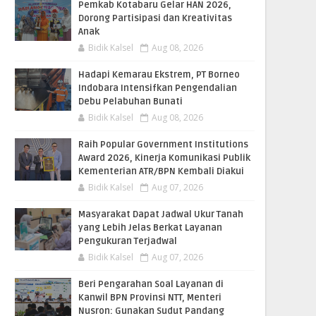
Pemkab Kotabaru Gelar HAN 2026,
Dorong Partisipasi dan Kreativitas
Anak
Bidik Kalsel
Aug 08, 2026
​Hadapi Kemarau Ekstrem, PT Borneo
Indobara Intensifkan Pengendalian
Debu Pelabuhan Bunati
Bidik Kalsel
Aug 08, 2026
Raih Popular Government Institutions
Award 2026, Kinerja Komunikasi Publik
Kementerian ATR/BPN Kembali Diakui
Bidik Kalsel
Aug 07, 2026
Masyarakat Dapat Jadwal Ukur Tanah
yang Lebih Jelas Berkat Layanan
Pengukuran Terjadwal
Bidik Kalsel
Aug 07, 2026
Beri Pengarahan Soal Layanan di
Kanwil BPN Provinsi NTT, Menteri
Nusron: Gunakan Sudut Pandang