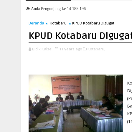
 Layanan di Kanwil BPN Provinsi NTT, Menteri Nusron: Gunakan Sudu
Anda
Pengunjung ke 14.185.196
Beranda
Kotabaru
KPUD Kotabaru Digugat
KPUD Kotabaru Diguga
Bidik Kalsel
11 years ago
Kotabaru,
Ko
Di
(P
Ba
KP
(1