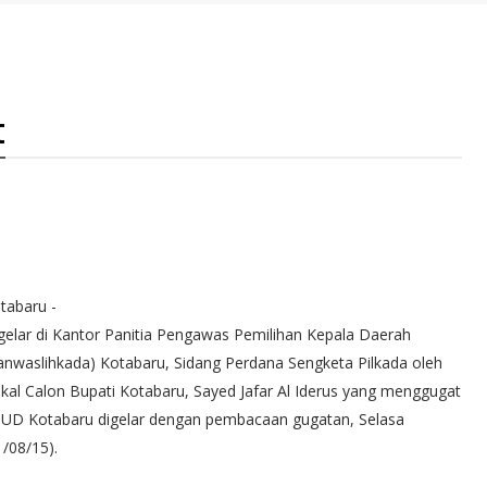
t Pandang Masyarakat
t
tabaru -
gelar di Kantor Panitia Pengawas Pemilihan Kepala Daerah
anwaslihkada) Kotabaru, Sidang Perdana Sengketa Pilkada oleh
kal Calon Bupati Kotabaru, Sayed Jafar Al Iderus yang menggugat
UD Kotabaru digelar dengan pembacaan gugatan, Selasa
1/08/15).