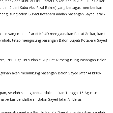
n, tidak ada kubu di DPP Partai Golkar. Kedua kubu DPP Golkar
dan 5 dari Kubu Abu Rizal Bakrie) yang bertugas memberikan
mengusung calon Bupati Kotabaru adalah pasangan Sayed Jafar -
n lain yang mendaftar di KPUD menggunakan Partai Golkar, kami
 berubah, tetap mengusung pasangan Balon Bupati Kotabaru Sayed
suara, PPP juga. Ini sudah cukup untuk mengusung Pasangan Balon
ungkinan akan mendukung pasangan Balon Sayed Jafar Al Idrus-
pan, setelah sidang kedua dilaksanakan Tanggal 15 Agustus
a berkas pendaftaran Balon Sayed Jafar Al Iderus.
Musyawarah sengketa Pemilu Kepala Daerah menjelaskan, setelah