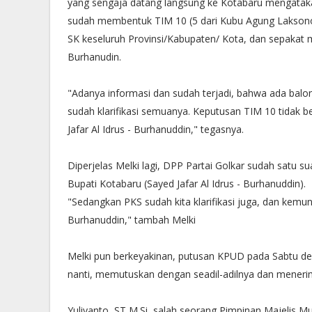
yang sengaja datang langsung ke Kotabaru mengataka
sudah membentuk TIM 10 (5 dari Kubu Agung Laksono 
SK keseluruh Provinsi/Kabupaten/ Kota, dan sepakat 
Burhanudin.
"Adanya informasi dan sudah terjadi, bahwa ada balo
sudah klarifikasi semuanya. Keputusan TIM 10 tidak
Jafar Al Idrus - Burhanuddin," tegasnya.
Diperjelas Melki lagi, DPP Partai Golkar sudah satu 
Bupati Kotabaru (Sayed Jafar Al Idrus - Burhanuddin).
"Sedangkan PKS sudah kita klarifikasi juga, dan kem
Burhanuddin," tambah Melki
Melki pun berkeyakinan, putusan KPUD pada Sabtu de
nanti, memutuskan dengan seadil-adilnya dan menerim
Yuliyanto, ST M.Si, salah seorang Pimpinan Majelis 