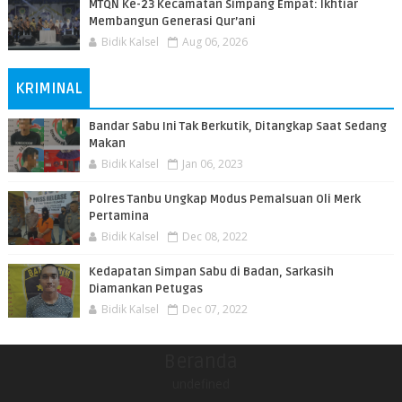
MTQN Ke-23 Kecamatan Simpang Empat: Ikhtiar
Membangun Generasi Qur’ani
Bidik Kalsel
Aug 06, 2026
KRIMINAL
Bandar Sabu Ini Tak Berkutik, Ditangkap Saat Sedang
Makan
Bidik Kalsel
Jan 06, 2023
Polres Tanbu Ungkap Modus Pemalsuan Oli Merk
Pertamina
Bidik Kalsel
Dec 08, 2022
Kedapatan Simpan Sabu di Badan, Sarkasih
Diamankan Petugas
Bidik Kalsel
Dec 07, 2022
Beranda
undefined