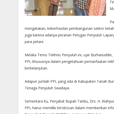
Te
Ma
‪P
mengatakan, keberhasilan pembangunan sektor ketaha
juga karena adanya peranan Petugas Penyuluh Lapa
para petani.‬
‪Melalui Temu Tekhnis Penyuluh ini, ujar Burhanudd
PPL khususnya dalam pengetahuan pemanfaatan tekh
berkelanjutan.‬
‪Adapun jumlah PPL yang ada di Kabupaten Tanah Bu
Tenaga Penyuluh Swadaya.‬
‪Sementara itu, Penjabat Bupati Tanbu, Drs. H. Wah
PPL harus memiliki terobosan dalam memberikan inform