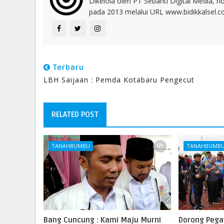
Dikelola oleh PT Sebanti Digital Media, 
pada 2013 melalui URL www.bidikkalsel.
Terbaru
LBH Saijaan : Pemda Kotabaru Pengecut
RELATED POST
TANAHBUMBU
TANAHBUMB
Bang Cuncung : Kami Maju Murni
Dorong Pega