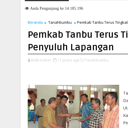
MTQN Ke-23 Kecamatan Simpang Empat: Ikhtiar Membangun Ge
GT 26
Anda
Pengunjung ke 14.185.196
Beranda
Tanahbumbu
‪Pemkab Tanbu Terus Tingka
‪Pemkab Tanbu Terus 
Penyuluh Lapangan‬
Bidik Kalsel
11 years ago
Tanahbumbu,
Ta
Da
Ut
Ka
Pe