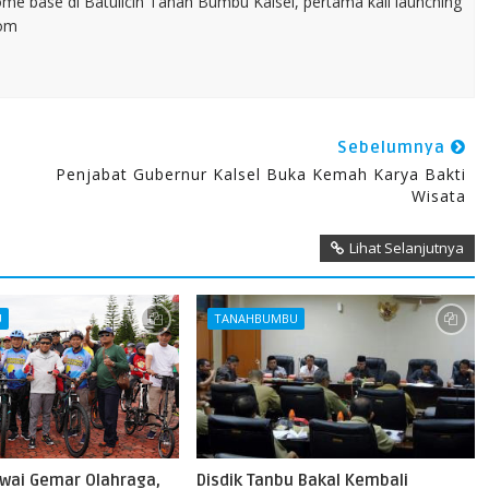
home base di Batulicin Tanah Bumbu Kalsel, pertama kali launching
com
Sebelumnya
Penjabat Gubernur Kalsel Buka Kemah Karya Bakti
Wisata
Lihat Selanjutnya
U
TANAHBUMBU
wai Gemar Olahraga,
Disdik Tanbu Bakal Kembali