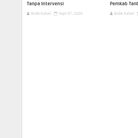
Tanpa Intervensi
Pemkab Tanb
Bidik Kalsel
Sept 07, 2020
Bidik Kalsel