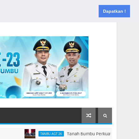
Muka
Tentang
Kontak
Dapatkan !
Tanah Bumbu Perkuat Kesiapsiagaan Hada
TANBU AGT 26