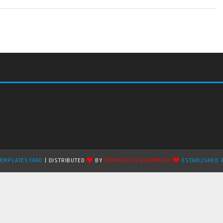
TEMPLATESYARD
| DISTRIBUTED
BY
TEMPLATES2909MMXXII
ESTABLISHED 