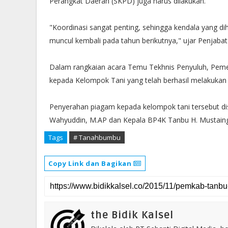
Perangkat Daerah (SKPD) juga harus dilakukan.‬
‪"Koordinasi sangat penting, sehingga kendala yang d
muncul kembali pada tahun berikutnya," ujar Penjabat
‪Dalam rangkaian acara Temu Tekhnis Penyuluh, Pe
kepada Kelompok Tani yang telah berhasil melakukan t
‪Penyerahan piagam kepada kelompok tani tersebut di
Wahyuddin, M.AP dan Kepala BP4K Tanbu H. Mustaing
Tags
# Tanahbumbu
Copy Link dan Bagikan
the Bidik Kalsel