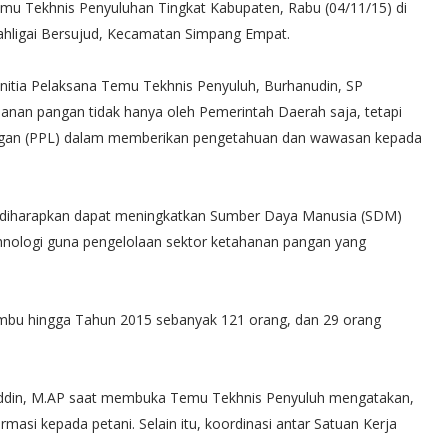
mu Tekhnis Penyuluhan Tingkat Kabupaten, Rabu (04/11/15) di
hligai Bersujud, Kecamatan Simpang Empat.‬
anitia Pelaksana Temu Tekhnis Penyuluh, Burhanudin, SP
nan pangan tidak hanya oleh Pemerintah Daerah saja, tetapi
ngan (PPL) dalam memberikan pengetahuan dan wawasan kepada
in, diharapkan dapat meningkatkan Sumber Daya Manusia (SDM)
nologi guna pengelolaan sektor ketahanan pangan yang
mbu hingga Tahun 2015 sebanyak 121 orang, dan 29 orang
yuddin, M.AP saat membuka Temu Tekhnis Penyuluh mengatakan,
asi kepada petani. Selain itu, koordinasi antar Satuan Kerja