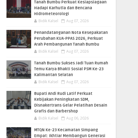
Tanah Bumbu Perkuat Kesiapsiagaan
Hadapi Karhutla dan Bencana
Hidrometeorologi
Bidik Kalsel
Aug 07, 2026
Penandatanganan Nota Kesepakatan
Perubahan KUA-PPAS 2026, Perkuat
Arah Pembangunan Tanah Bumbu
Bidik Kalsel
Aug 07, 2026
Tanah Bumbu Sukses Jadi Tuan Rumah
Temu Karya Bhakti Sosial PSM Ke-23
Kalimantan Selatan
Bidik Kalsel
Aug 07, 2026
Bupati Andi Rudi Latif Perkuat
Kebijakan Peningkatan SDM,
Disnakertrans Gelar Pelatihan Desain
Grafis dan Barbershop
Bidik Kalsel
Aug 06, 2026
MTQN Ke-23 Kecamatan Simpang
Empat: Ikhtiar Membangun Generasi