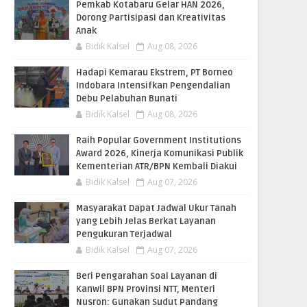
Pemkab Kotabaru Gelar HAN 2026,
Dorong Partisipasi dan Kreativitas
Anak
Bidik Kalsel
Aug 08, 2026
​Hadapi Kemarau Ekstrem, PT Borneo
Indobara Intensifkan Pengendalian
Debu Pelabuhan Bunati
Bidik Kalsel
Aug 08, 2026
Raih Popular Government Institutions
Award 2026, Kinerja Komunikasi Publik
Kementerian ATR/BPN Kembali Diakui
Bidik Kalsel
Aug 07, 2026
Masyarakat Dapat Jadwal Ukur Tanah
yang Lebih Jelas Berkat Layanan
Pengukuran Terjadwal
Bidik Kalsel
Aug 07, 2026
Beri Pengarahan Soal Layanan di
Kanwil BPN Provinsi NTT, Menteri
Nusron: Gunakan Sudut Pandang