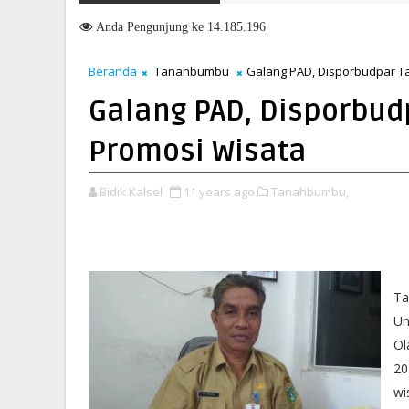
l Layanan di Kanwil BPN Provinsi NTT, Menteri Nusron: Gunakan Su
Anda
Pengunjung ke 14.185.196
Beranda
Tanahbumbu
Galang PAD, Disporbudpar T
Galang PAD, Disporbu
Promosi Wisata
Bidik Kalsel
11 years ago
Tanahbumbu,
Ta
Un
Ol
20
wi