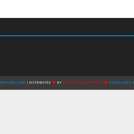
TEMPLATESYARD
| DISTRIBUTED
BY
TEMPLATES2909MMXXII
ESTABLISHED 