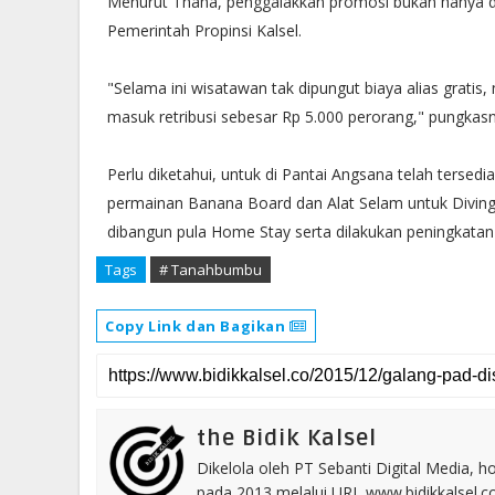
Menurut Thaha, penggalakkan promosi bukan hanya d
Pemerintah Propinsi Kalsel.
"Selama ini wisatawan tak dipungut biaya alias grati
masuk retribusi sebesar Rp 5.000 perorang," pungkasn
Perlu diketahui, untuk di Pantai Angsana telah tersedia
permainan Banana Board dan Alat Selam untuk Diving ol
dibangun pula Home Stay serta dilakukan peningkatan 
Tags
# Tanahbumbu
Copy Link dan Bagikan
the Bidik Kalsel
Dikelola oleh PT Sebanti Digital Media, 
pada 2013 melalui URL www.bidikkalsel.