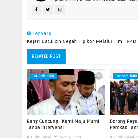
Terbaru
Kejari Batulicin Cegah Tipikor Melalui Tim TP4D
RELATED POST
TANAHBUMBU
TANAHBUMB
Bang Cuncung : Kami Maju Murni
Dorong Pega
Tanpa Intervensi
Pemkab Tanb
Bidik Kalsel
Sept 07, 2020
Bidik Kalsel