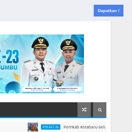
Muka
Tentang
Kontak
Dapatkan !
Pemkab Kotabaru Gelar HAN 2026, Dorong Pa
KTB AGT 26