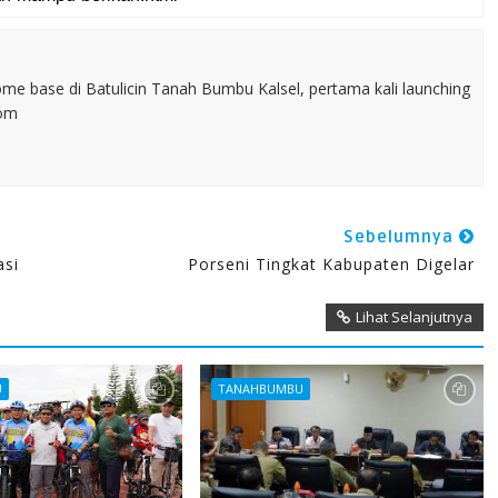
home base di Batulicin Tanah Bumbu Kalsel, pertama kali launching
com
Sebelumnya
asi
Porseni Tingkat Kabupaten Digelar
Lihat Selanjutnya
U
TANAHBUMBU