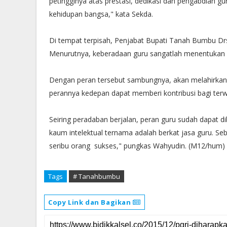
petingginya atas prestasi, dedikasi dan pengabdian
kehidupan bangsa," kata Sekda.‬
‪Di tempat terpisah, Penjabat Bupati Tanah Bumbu Dr
Menurutnya, keberadaan guru sangatlah menentukan ke
‪Dengan peran tersebut sambungnya, akan melahirkan
perannya kedepan dapat memberi kontribusi bagi terw
‪Seiring peradaban berjalan, peran guru sudah dapat d
kaum intelektual ternama adalah berkat jasa guru. Seb
seribu orang sukses," pungkas Wahyudin. (M12/hum)‬
Tags
# Tanahbumbu
Copy Link dan Bagikan