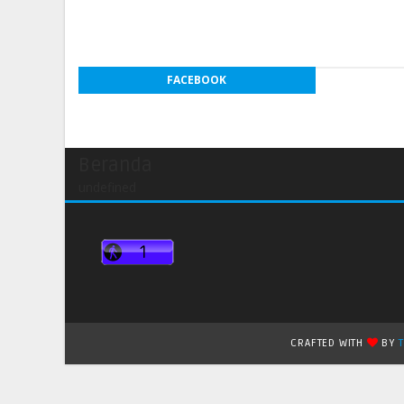
FACEBOOK
Beranda
undefined
CRAFTED WITH
BY