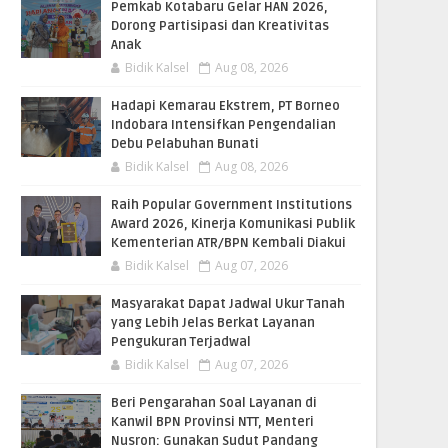
Pemkab Kotabaru Gelar HAN 2026,
Dorong Partisipasi dan Kreativitas
Anak
Bidik Kalsel
Aug 08, 2026
​Hadapi Kemarau Ekstrem, PT Borneo
Indobara Intensifkan Pengendalian
Debu Pelabuhan Bunati
Bidik Kalsel
Aug 08, 2026
Raih Popular Government Institutions
Award 2026, Kinerja Komunikasi Publik
Kementerian ATR/BPN Kembali Diakui
Bidik Kalsel
Aug 07, 2026
Masyarakat Dapat Jadwal Ukur Tanah
yang Lebih Jelas Berkat Layanan
Pengukuran Terjadwal
Bidik Kalsel
Aug 07, 2026
Beri Pengarahan Soal Layanan di
Kanwil BPN Provinsi NTT, Menteri
Nusron: Gunakan Sudut Pandang