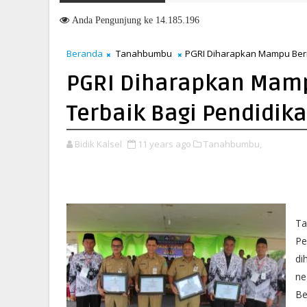
Anda
Pengunjung ke 14.185.196
Beranda
Tanahbumbu
PGRI Diharapkan Mampu Berik
PGRI Diharapkan Mamp
Terbaik Bagi Pendidika
Bidik Kalsel
11 years ago
Tanahbumbu,
Ta
Pe
di
ne
Be