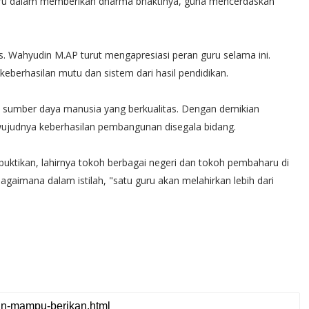
 guru dalam memberikan dharma bhaktinya, guna mencerdaskan
s. Wahyudin M.AP turut mengapresiasi peran guru selama ini.
berhasilan mutu dan sistem dari hasil pendidikan.‬
 sumber daya manusia yang berkualitas. Dengan demikian
ujudnya keberhasilan pembangunan disegala bidang.‬
ibuktikan, lahirnya tokoh berbagai negeri dan tokoh pembaharu di
agaimana dalam istilah, "satu guru akan melahirkan lebih dari