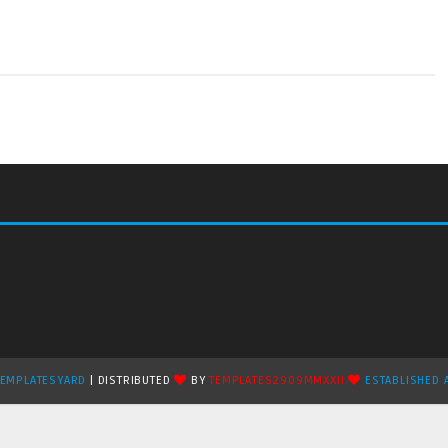
TEMPLATESYARD
| DISTRIBUTED
BY
TEMPLATES2909MMXXII
ESTABLISHED 