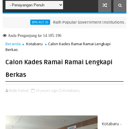
Raih Popular Government Institutions Award 
BPN AGT 26
han KUA-PPAS 2026, Perkuat Arah Pembangunan Tanah Bumbu
Anda
Pengunjung ke 14.185.196
Beranda
Kotabaru
Calon Kades Ramai Ramai Lengkapi
Berkas
Calon Kades Ramai Ramai Lengkapi
Berkas
Bidik Kalsel
10 years ago
Kotabaru,
Kotabaru -