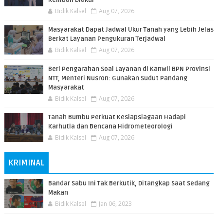
Kembali Diakui
Bidik Kalsel
Aug 07, 2026
Masyarakat Dapat Jadwal Ukur Tanah yang Lebih Jelas
Berkat Layanan Pengukuran Terjadwal
Bidik Kalsel
Aug 07, 2026
Beri Pengarahan Soal Layanan di Kanwil BPN Provinsi
NTT, Menteri Nusron: Gunakan Sudut Pandang
Masyarakat
Bidik Kalsel
Aug 07, 2026
Tanah Bumbu Perkuat Kesiapsiagaan Hadapi
Karhutla dan Bencana Hidrometeorologi
Bidik Kalsel
Aug 07, 2026
KRIMINAL
Bandar Sabu Ini Tak Berkutik, Ditangkap Saat Sedang
Makan
Bidik Kalsel
Jan 06, 2023