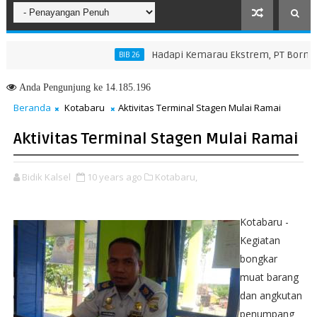
​Hadapi Kemarau Ekstrem, PT Borneo Ind
BIB 26
n Hadapi Karhutla dan Bencana Hidrometeorologi
Anda
Pengunjung ke 14.185.196
Beranda
Kotabaru
Aktivitas Terminal Stagen Mulai Ramai
Aktivitas Terminal Stagen Mulai Ramai
Bidik Kalsel
10 years ago
Kotabaru,
Kotabaru -
Kegiatan
bongkar
muat barang
dan angkutan
penumpang