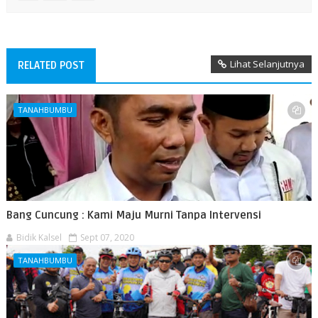
Lihat Selanjutnya
RELATED POST
TANAHBUMBU
Bang Cuncung : Kami Maju Murni Tanpa Intervensi
Bidik Kalsel
Sept 07, 2020
TANAHBUMBU