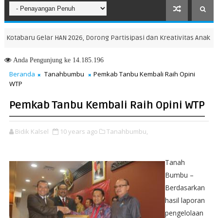
aru Gelar HAN 2026, Dorong Partisipasi dan Kreativitas Anak
BIB 
Anda
Pengunjung ke 14.185.196
Beranda
Tanahbumbu
Pemkab Tanbu Kembali Raih Opini
WTP
Pemkab Tanbu Kembali Raih Opini WTP
Bidik Kalsel
10 years ago
Tanahbumbu,
Tanah
Bumbu –
Berdasarkan
hasil laporan
pengelolaan