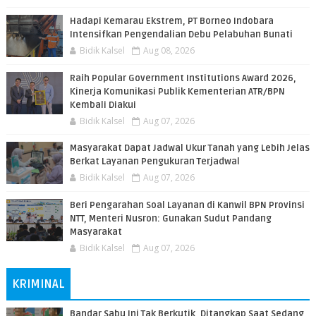
​Hadapi Kemarau Ekstrem, PT Borneo Indobara
Intensifkan Pengendalian Debu Pelabuhan Bunati
Bidik Kalsel
Aug 08, 2026
Raih Popular Government Institutions Award 2026,
Kinerja Komunikasi Publik Kementerian ATR/BPN
Kembali Diakui
Bidik Kalsel
Aug 07, 2026
Masyarakat Dapat Jadwal Ukur Tanah yang Lebih Jelas
Berkat Layanan Pengukuran Terjadwal
Bidik Kalsel
Aug 07, 2026
Beri Pengarahan Soal Layanan di Kanwil BPN Provinsi
NTT, Menteri Nusron: Gunakan Sudut Pandang
Masyarakat
Bidik Kalsel
Aug 07, 2026
KRIMINAL
Bandar Sabu Ini Tak Berkutik, Ditangkap Saat Sedang