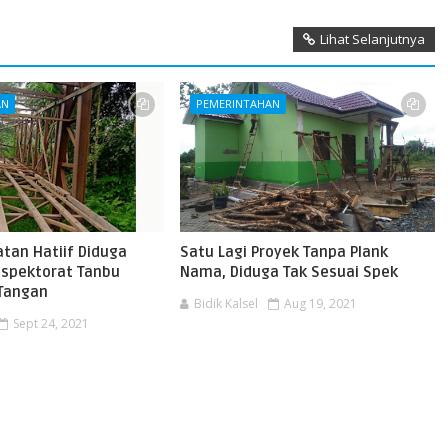
Lihat Selanjutnya
AN
PEMERINTAHAN
tan Hatiif Diduga
Satu Lagi Proyek Tanpa Plank
nspektorat Tanbu
Nama, Diduga Tak Sesuai Spek
 Tangan
Bidik Kalsel
Aug 19, 2021
Sept 24, 2021