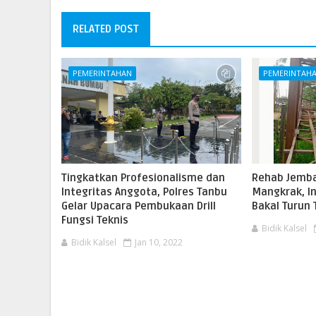
RELATED POST
PEMERINTAHAN
PEMERINTAH
Tingkatkan Profesionalisme dan
Rehab Jemba
Integritas Anggota, Polres Tanbu
Mangkrak, I
Gelar Upacara Pembukaan Drill
Bakal Turun
Fungsi Teknis
Bidik Kalsel
Bidik Kalsel
Jan 10, 2022