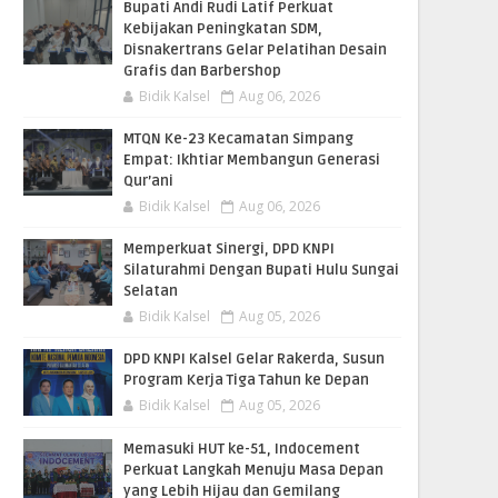
Bupati Andi Rudi Latif Perkuat
Kebijakan Peningkatan SDM,
Disnakertrans Gelar Pelatihan Desain
Grafis dan Barbershop
Bidik Kalsel
Aug 06, 2026
MTQN Ke-23 Kecamatan Simpang
Empat: Ikhtiar Membangun Generasi
Qur’ani
Bidik Kalsel
Aug 06, 2026
Memperkuat Sinergi, DPD KNPI
Silaturahmi Dengan Bupati Hulu Sungai
Selatan
Bidik Kalsel
Aug 05, 2026
DPD KNPI Kalsel Gelar Rakerda, Susun
Program Kerja Tiga Tahun ke Depan
Bidik Kalsel
Aug 05, 2026
Memasuki HUT ke-51, Indocement
Perkuat Langkah Menuju Masa Depan
yang Lebih Hijau dan Gemilang