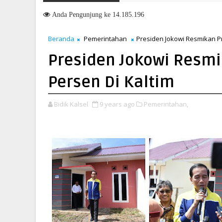
emasuki HUT ke-51, Indocement Perkuat Langkah Menuju Masa Depa
Anda
Pengunjung ke 14.185.196
Beranda
Pemerintahan
Presiden Jokowi Resmikan P
Presiden Jokowi Resm
Persen Di Kaltim
Bidik Kalsel
9 years ago
Pemerintahan,