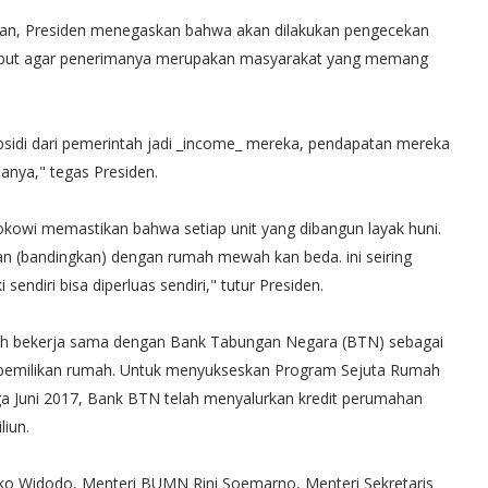
gan, Presiden menegaskan bahwa akan dilakukan pengecekan
ebut agar penerimanya merupakan masyarakat yang memang
subsidi dari pemerintah jadi _income_ mereka, pendapatan mereka
anya," tegas Presiden.
Jokowi memastikan bahwa setiap unit yang dibangun layak huni.
an (bandingkan) dengan rumah mewah kan beda. ini seiring
sendiri bisa diperluas sendiri," tutur Presiden.
ah bekerja sama dengan Bank Tabungan Negara (BTN) sebagai
epemilikan rumah. Untuk menyukseskan Program Sejuta Rumah
gga Juni 2017, Bank BTN telah menyalurkan kredit perumahan
liun.
oko Widodo, Menteri BUMN Rini Soemarno, Menteri Sekretaris