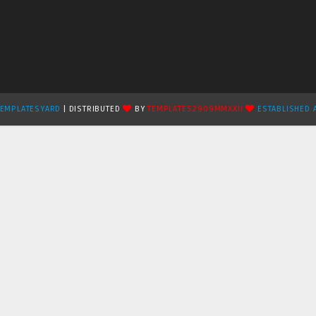
TEMPLATESYARD
| DISTRIBUTED
BY
TEMPLATES2909MMXXII
ESTABLISHED 