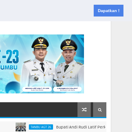
Muka
Tentang
Kontak
Dapatkan !
Bupati Andi Rudi Latif Perkuat Kebijakan Peni
TANBU AGT 26