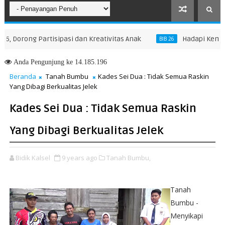
rong Partisipasi dan Kreativitas Anak
​Hadapi Kemarau E
BIB 26
Anda
Pengunjung ke 14.185.196
Beranda
Tanah Bumbu
Kades Sei Dua : Tidak Semua Raskin
Yang Dibagi Berkualitas Jelek
Kades Sei Dua : Tidak Semua Raskin
Yang Dibagi Berkualitas Jelek
Bidik Kalsel
9 years ago
Tanah Bumbu,
Tanah
Bumbu -
Menyikapi