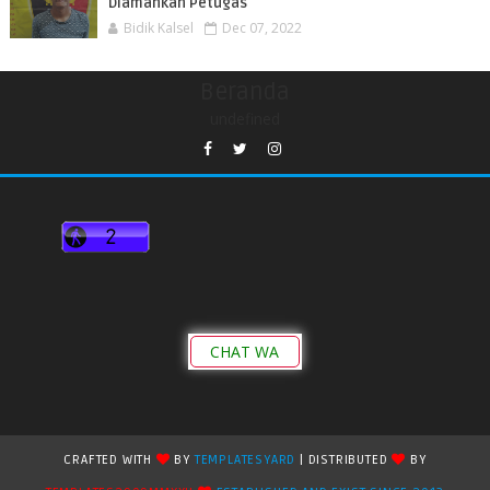
Diamankan Petugas
Bidik Kalsel
Dec 07, 2022
Beranda
undefined
CHAT WA
CRAFTED WITH
BY
TEMPLATESYARD
| DISTRIBUTED
BY