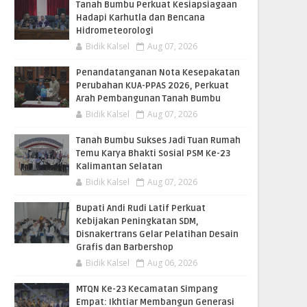
Tanah Bumbu Perkuat Kesiapsiagaan
Hadapi Karhutla dan Bencana
Hidrometeorologi
Bidik Kalsel
Aug 07, 2026
Penandatanganan Nota Kesepakatan
Perubahan KUA-PPAS 2026, Perkuat
Arah Pembangunan Tanah Bumbu
Bidik Kalsel
Aug 07, 2026
Tanah Bumbu Sukses Jadi Tuan Rumah
Temu Karya Bhakti Sosial PSM Ke-23
Kalimantan Selatan
Bidik Kalsel
Aug 07, 2026
Bupati Andi Rudi Latif Perkuat
Kebijakan Peningkatan SDM,
Disnakertrans Gelar Pelatihan Desain
Grafis dan Barbershop
Bidik Kalsel
Aug 06, 2026
MTQN Ke-23 Kecamatan Simpang
Empat: Ikhtiar Membangun Generasi