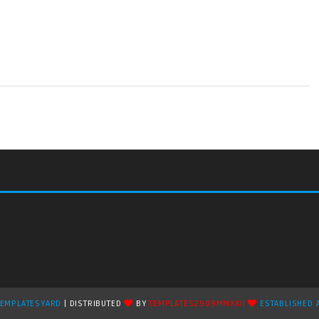
TEMPLATESYARD
| DISTRIBUTED
BY
TEMPLATES2909MMXXII
ESTABLISHED 