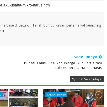
home base di Batulicin Tanah Bumbu Kalsel, pertama kali launching
com
Sebelumnya
Bupati Tanbu Serukan Warga Ikut Partisifasi
Sukseskan POPM Filariasis
Lihat Selanjutnya
U
TANAH BUMBU