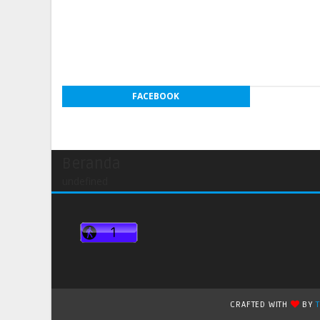
FACEBOOK
Beranda
undefined
CRAFTED WITH
BY