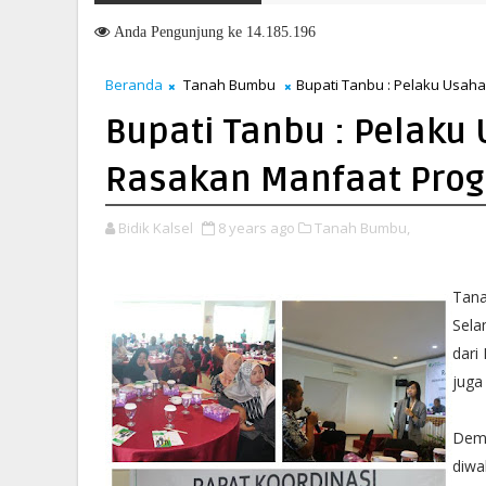
Anda
Pengunjung ke 14.185.196
Beranda
Tanah Bumbu
Bupati Tanbu : Pelaku Usah
Bupati Tanbu : Pelaku
Rasakan Manfaat Prog
Bidik Kalsel
8 years ago
Tanah Bumbu,
Tan
Sela
dari
juga
Demi
diwa