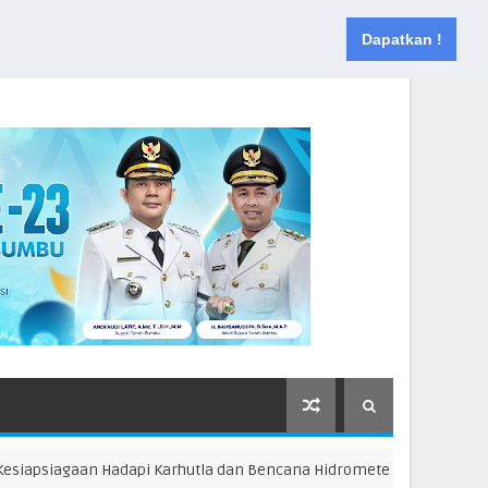
Muka
Tentang
Kontak
Dapatkan !
iagaan Hadapi Karhutla dan Bencana Hidrometeorologi
T