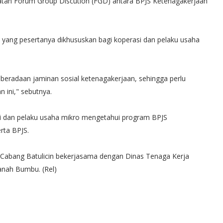
giatan Forum Group Discution (FGD) antara BPJS Ketenagakerjaan
si yang pesertanya dikhususkan bagi koperasi dan pelaku usaha
eradaan jaminan sosial ketenagakerjaan, sehingga perlu
 ini," sebutnya.
si dan pelaku usaha mikro mengetahui program BPJS
rta BPJS.
n Cabang Batulicin bekerjasama dengan Dinas Tenaga Kerja
anah Bumbu. (Rel)