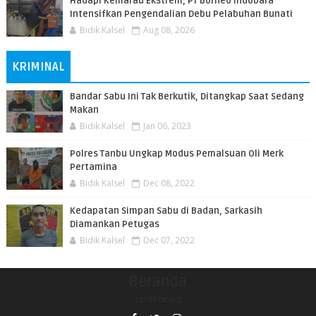
​Hadapi Kemarau Ekstrem, PT Borneo Indobara
Intensifkan Pengendalian Debu Pelabuhan Bunati
Bidik Kalsel
Aug 08, 2026
KRIMINAL
Bandar Sabu Ini Tak Berkutik, Ditangkap Saat Sedang
Makan
Bidik Kalsel
Jan 06, 2023
Polres Tanbu Ungkap Modus Pemalsuan Oli Merk
Pertamina
Bidik Kalsel
Dec 08, 2022
Kedapatan Simpan Sabu di Badan, Sarkasih
Diamankan Petugas
Bidik Kalsel
Dec 07, 2022
Beranda
undefined