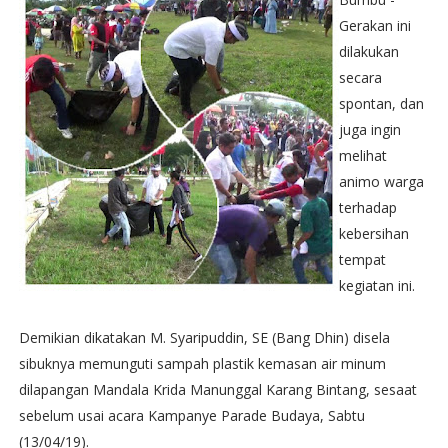
Gerakan ini
dilakukan
secara
spontan, dan
juga ingin
melihat
animo warga
terhadap
kebersihan
tempat
kegiatan ini.
Demikian dikatakan M. Syaripuddin, SE (Bang Dhin) disela
sibuknya memunguti sampah plastik kemasan air minum
dilapangan Mandala Krida Manunggal Karang Bintang, sesaat
sebelum usai acara Kampanye Parade Budaya, Sabtu
(13/04/19).