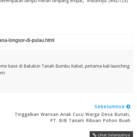
an diperempatan lampu merah simpang empat," imbuhnya. (4ND123)
home base di Batulicin Tanah Bumbu Kalsel, pertama kali launching
com
Sebelumnya
Tinggalkan Warisan Anak Cucu Warga Desa Bunati,
PT. BIB Tanam Ribuan Pohon Buah
Lihat Selanjutnya