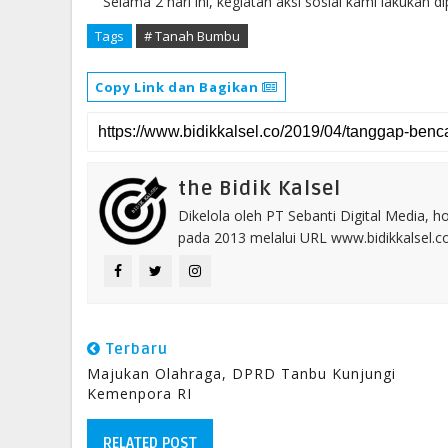
"Selama 2 hari ini, kegiatan aksi sosial kami lakuk
Tags
# Tanah Bumbu
Copy Link dan Bagikan
the Bidik Kalsel
Dikelola oleh PT Sebanti Digital Media, 
pada 2013 melalui URL www.bidikkalsel.
Terbaru
Majukan Olahraga, DPRD Tanbu Kunjungi
Kemenpora RI
RELATED POST