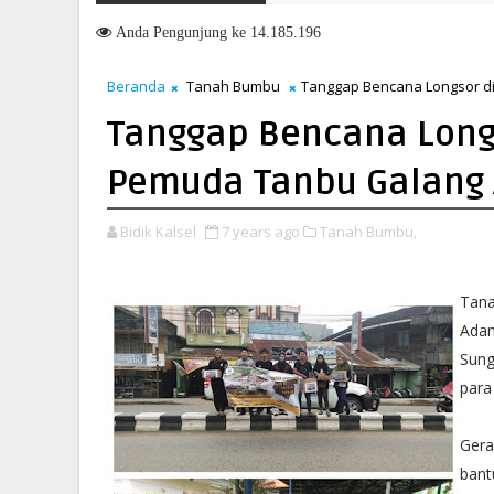
 Buka Pemusatan Pendidikan dan Pelatihan Calon Paskibraka 2026
Anda
Pengunjung ke 14.185.196
Beranda
Tanah Bumbu
Tanggap Bencana Longsor di
Tanggap Bencana Longs
Pemuda Tanbu Galang A
Bidik Kalsel
7 years ago
Tanah Bumbu,
Tan
Adan
Sung
para
Gera
bant