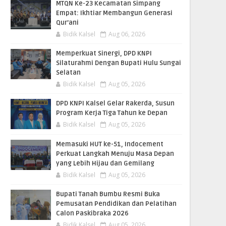
MTQN Ke-23 Kecamatan Simpang
Empat: Ikhtiar Membangun Generasi
Qur’ani
Bidik Kalsel
Aug 06, 2026
Memperkuat Sinergi, DPD KNPI
Silaturahmi Dengan Bupati Hulu Sungai
Selatan
Bidik Kalsel
Aug 05, 2026
DPD KNPI Kalsel Gelar Rakerda, Susun
Program Kerja Tiga Tahun ke Depan
Bidik Kalsel
Aug 05, 2026
Memasuki HUT ke-51, Indocement
Perkuat Langkah Menuju Masa Depan
yang Lebih Hijau dan Gemilang
Bidik Kalsel
Aug 05, 2026
Bupati Tanah Bumbu Resmi Buka
Pemusatan Pendidikan dan Pelatihan
Calon Paskibraka 2026
Bidik Kalsel
Aug 05, 2026