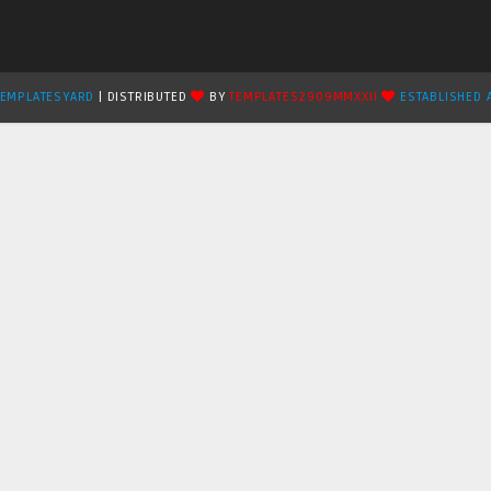
TEMPLATESYARD
| DISTRIBUTED
BY
TEMPLATES2909MMXXII
ESTABLISHED 