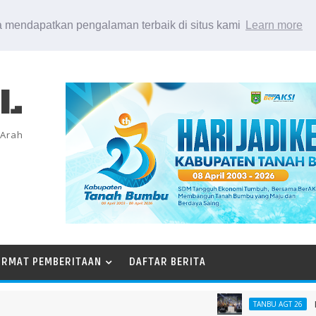
 mendapatkan pengalaman terbaik di situs kami
Learn more
EL
 Arah
ORMAT PEMBERITAAN
DAFTAR BERITA
MTQN K
TANBU AGT 26