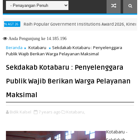
Raih Popular Government Institutions Award 2026, Kinerja Ko
T 26
Anda
Pengunjung ke 14.185.196
Beranda
Kotabaru
Sekdakab Kotabaru : Penyelenggara
Publik Wajib Berikan Warga Pelayanan Maksimal
Sekdakab Kotabaru : Penyelenggara
Publik Wajib Berikan Warga Pelayanan
Maksimal
Bidik Kalsel
7 years ago
Kotabaru,
Kotabaru -
Sekdakab