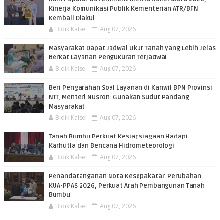
Kinerja Komunikasi Publik Kementerian ATR/BPN
Kembali Diakui
Bidik Kalsel
Aug 07, 2026
Masyarakat Dapat Jadwal Ukur Tanah yang Lebih Jelas
Berkat Layanan Pengukuran Terjadwal
Bidik Kalsel
Aug 07, 2026
Beri Pengarahan Soal Layanan di Kanwil BPN Provinsi
NTT, Menteri Nusron: Gunakan Sudut Pandang
Masyarakat
Bidik Kalsel
Aug 07, 2026
Tanah Bumbu Perkuat Kesiapsiagaan Hadapi
Karhutla dan Bencana Hidrometeorologi
Bidik Kalsel
Aug 07, 2026
Penandatanganan Nota Kesepakatan Perubahan
KUA-PPAS 2026, Perkuat Arah Pembangunan Tanah
Bumbu
Bidik Kalsel
Aug 07, 2026