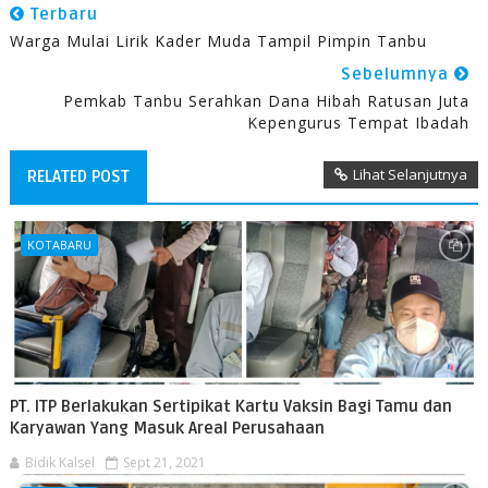
Terbaru
Warga Mulai Lirik Kader Muda Tampil Pimpin Tanbu
Sebelumnya
Pemkab Tanbu Serahkan Dana Hibah Ratusan Juta
Kepengurus Tempat Ibadah
Lihat Selanjutnya
RELATED POST
KOTABARU
PT. ITP Berlakukan Sertipikat Kartu Vaksin Bagi Tamu dan
Karyawan Yang Masuk Areal Perusahaan
Bidik Kalsel
Sept 21, 2021