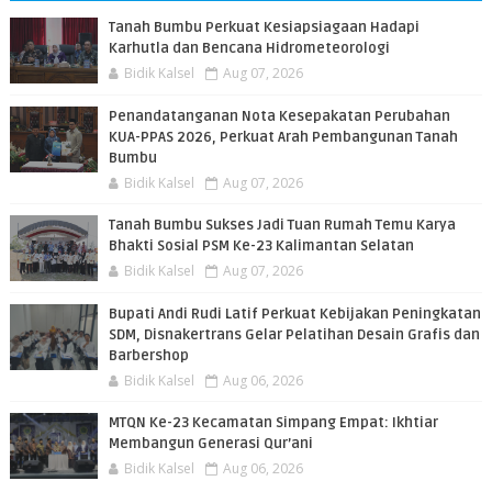
Tanah Bumbu Perkuat Kesiapsiagaan Hadapi
Karhutla dan Bencana Hidrometeorologi
Bidik Kalsel
Aug 07, 2026
Penandatanganan Nota Kesepakatan Perubahan
KUA-PPAS 2026, Perkuat Arah Pembangunan Tanah
Bumbu
Bidik Kalsel
Aug 07, 2026
Tanah Bumbu Sukses Jadi Tuan Rumah Temu Karya
Bhakti Sosial PSM Ke-23 Kalimantan Selatan
Bidik Kalsel
Aug 07, 2026
Bupati Andi Rudi Latif Perkuat Kebijakan Peningkatan
SDM, Disnakertrans Gelar Pelatihan Desain Grafis dan
Barbershop
Bidik Kalsel
Aug 06, 2026
MTQN Ke-23 Kecamatan Simpang Empat: Ikhtiar
Membangun Generasi Qur’ani
Bidik Kalsel
Aug 06, 2026