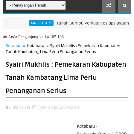
Tanah Bumbu Perkuat Kesiapsiagaan Hadapi 
TANBU AGT 26
ar Membangun Generasi Qur’ani
Anda
Pengunjung ke 14.185.196
Beranda
Kotabaru
Syairi Mukhlis : Pemekaran Kabupaten
Tanah Kambatang Lima Perlu Penanganan Serius
Syairi Mukhlis : Pemekaran Kabupaten
Tanah Kambatang Lima Perlu
Penanganan Serius
Bidik Kalsel
7 years ago
Kotabaru,
Kotabaru -
Sekretaris Komisi 1 DPRD