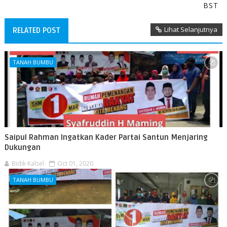
BST
Lihat Selanjutnya
RELATED POST
TANAH BUMBU
Saipul Rahman Ingatkan Kader Partai Santun Menjaring
Dukungan
Bidik Kalsel
Oct 01, 2020
TANAH BUMBU