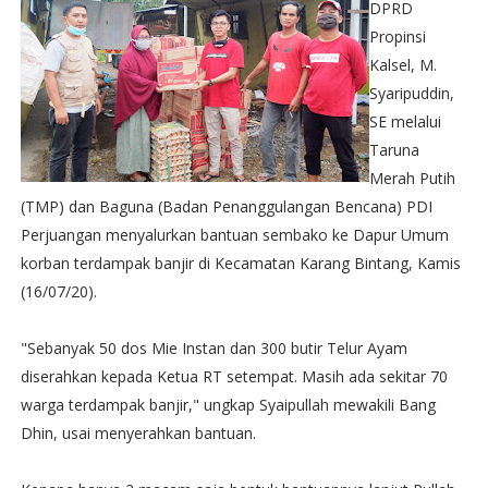
DPRD
Propinsi
Kalsel, M.
Syaripuddin,
SE melalui
Taruna
Merah Putih
(TMP) dan Baguna (Badan Penanggulangan Bencana) PDI
Perjuangan menyalurkan bantuan sembako ke Dapur Umum
korban terdampak banjir di Kecamatan Karang Bintang, Kamis
(16/07/20).
"Sebanyak 50 dos Mie Instan dan 300 butir Telur Ayam
diserahkan kepada Ketua RT setempat. Masih ada sekitar 70
warga terdampak banjir," ungkap Syaipullah mewakili Bang
Dhin, usai menyerahkan bantuan.