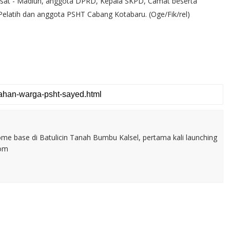
usat - Madiun, anggota DPRD, Kepala SKPD, Camat beserta
Pelatih dan anggota PSHT Cabang Kotabaru. (Oge/Fik/rel)
home base di Batulicin Tanah Bumbu Kalsel, pertama kali launching
com
a