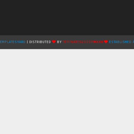
TEMPLATESYARD
| DISTRIBUTED
BY
TEMPLATES2909MMXXII
ESTABLISHED 