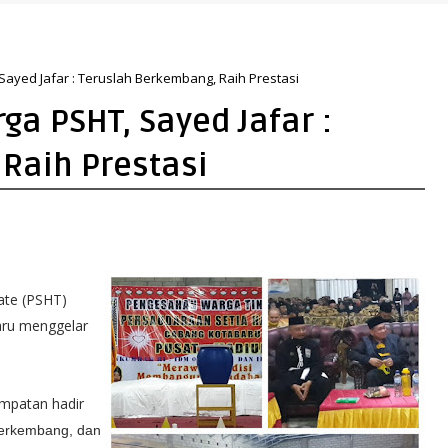
i Nusron: Gunakan Sudut Pandang Masyarakat
ayed Jafar : Teruslah Berkembang, Raih Prestasi
a PSHT, Sayed Jafar :
Raih Prestasi
ate (PSHT)
aru menggelar
empatan hadir
 berkembang, dan