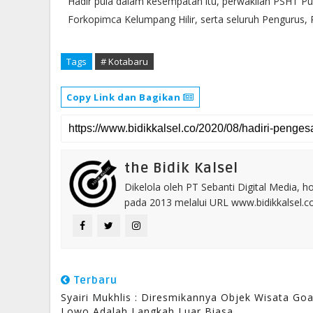
Hadir pula dalam kesempatan itu, perwakilan PSHT P
Forkopimca Kelumpang Hilir, serta seluruh Pengurus, 
Tags
# Kotabaru
Copy Link dan Bagikan
the Bidik Kalsel
Dikelola oleh PT Sebanti Digital Media, 
pada 2013 melalui URL www.bidikkalsel.
Terbaru
Syairi Mukhlis : Diresmikannya Objek Wisata Go
Lowo Adalah Langkah Luar Biasa