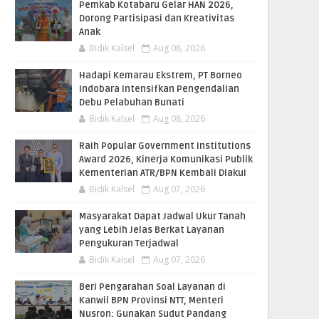
Pemkab Kotabaru Gelar HAN 2026,
Dorong Partisipasi dan Kreativitas
Anak
Bidik Kalsel
Aug 08, 2026
​Hadapi Kemarau Ekstrem, PT Borneo
Indobara Intensifkan Pengendalian
Debu Pelabuhan Bunati
Bidik Kalsel
Aug 08, 2026
Raih Popular Government Institutions
Award 2026, Kinerja Komunikasi Publik
Kementerian ATR/BPN Kembali Diakui
Bidik Kalsel
Aug 07, 2026
Masyarakat Dapat Jadwal Ukur Tanah
yang Lebih Jelas Berkat Layanan
Pengukuran Terjadwal
Bidik Kalsel
Aug 07, 2026
Beri Pengarahan Soal Layanan di
Kanwil BPN Provinsi NTT, Menteri
Nusron: Gunakan Sudut Pandang