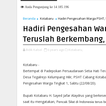
Beri Pengarahan Soal Layanan di Kanwil BPN Provinsi NTT, Menter
Anda
Pengunjung ke 14.185.196
Beranda
Kotabaru
Hadiri Pengesahan Warga PSHT, S
Hadiri Pengesahan Warg
Teruslah Berkembang, 
Bidik Kalsel
6 years ago
Kotabaru,
Kotabaru -
Bertempat di Padepokan Persaudaraan Setia Hati Ter
Desa Tegalrejo Kelumpang Hilir, PSHT Cabang Kotab
Pengesahan Warga Tingkat 1, Sabtu (22/08/20).
Bupati Kotabaru H. Sayed Jafar Alaydrus yang berkes
saat itu mengatakan, P
encak Silat di Indonesia terus