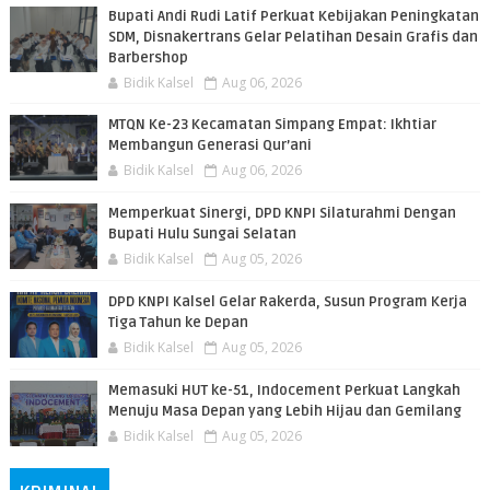
Bupati Andi Rudi Latif Perkuat Kebijakan Peningkatan
SDM, Disnakertrans Gelar Pelatihan Desain Grafis dan
Barbershop
Bidik Kalsel
Aug 06, 2026
MTQN Ke-23 Kecamatan Simpang Empat: Ikhtiar
Membangun Generasi Qur’ani
Bidik Kalsel
Aug 06, 2026
Memperkuat Sinergi, DPD KNPI Silaturahmi Dengan
Bupati Hulu Sungai Selatan
Bidik Kalsel
Aug 05, 2026
DPD KNPI Kalsel Gelar Rakerda, Susun Program Kerja
Tiga Tahun ke Depan
Bidik Kalsel
Aug 05, 2026
Memasuki HUT ke-51, Indocement Perkuat Langkah
Menuju Masa Depan yang Lebih Hijau dan Gemilang
Bidik Kalsel
Aug 05, 2026