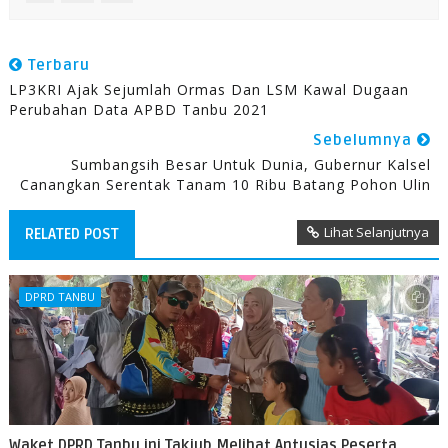
Terbaru
LP3KRI Ajak Sejumlah Ormas Dan LSM Kawal Dugaan
Perubahan Data APBD Tanbu 2021
Sebelumnya
Sumbangsih Besar Untuk Dunia, Gubernur Kalsel
Canangkan Serentak Tanam 10 Ribu Batang Pohon Ulin
Lihat Selanjutnya
RELATED POST
DPRD TANBU
Waket DPRD Tanbu ini Takjub Melihat Antusias Peserta