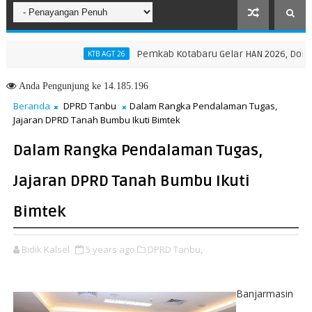
Pemkab Kotabaru Gelar HAN 2026, Dorong Part
KTB AGT 26
N Provinsi NTT, Menteri Nusron: Gunakan Sudut Pandang Masyarakat
Anda
Pengunjung ke 14.185.196
Beranda
DPRD Tanbu
Dalam Rangka Pendalaman Tugas,
Jajaran DPRD Tanah Bumbu Ikuti Bimtek
Dalam Rangka Pendalaman Tugas,
Jajaran DPRD Tanah Bumbu Ikuti
Bimtek
Bidik Kalsel
5 years ago
DPRD Tanbu,
Banjarmasin
-