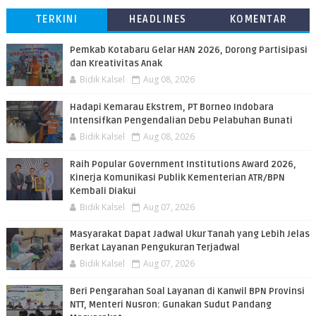
TERKINI
HEADLINES
KOMENTAR
Pemkab Kotabaru Gelar HAN 2026, Dorong Partisipasi
dan Kreativitas Anak
Bidik Kalsel
Aug 08, 2026
​Hadapi Kemarau Ekstrem, PT Borneo Indobara
Intensifkan Pengendalian Debu Pelabuhan Bunati
Bidik Kalsel
Aug 08, 2026
Raih Popular Government Institutions Award 2026,
Kinerja Komunikasi Publik Kementerian ATR/BPN
Kembali Diakui
Bidik Kalsel
Aug 07, 2026
Masyarakat Dapat Jadwal Ukur Tanah yang Lebih Jelas
Berkat Layanan Pengukuran Terjadwal
Bidik Kalsel
Aug 07, 2026
Beri Pengarahan Soal Layanan di Kanwil BPN Provinsi
NTT, Menteri Nusron: Gunakan Sudut Pandang