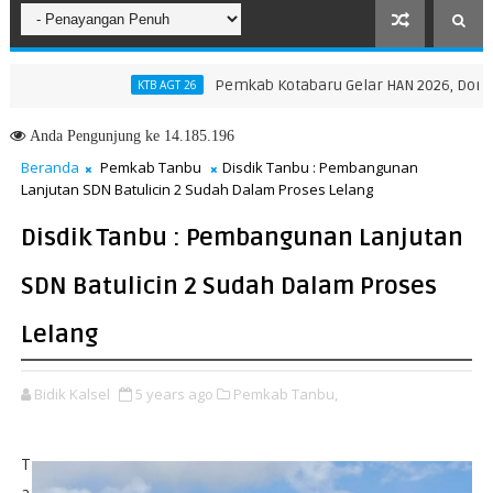
Pemkab Kotabaru Gelar HAN 2026, Dorong Part
KTB AGT 26
 Provinsi NTT, Menteri Nusron: Gunakan Sudut Pandang Masyarakat
Anda
Pengunjung ke 14.185.196
Beranda
Pemkab Tanbu
Disdik Tanbu : Pembangunan
Lanjutan SDN Batulicin 2 Sudah Dalam Proses Lelang
Disdik Tanbu : Pembangunan Lanjutan
SDN Batulicin 2 Sudah Dalam Proses
Lelang
Bidik Kalsel
5 years ago
Pemkab Tanbu,
T
a