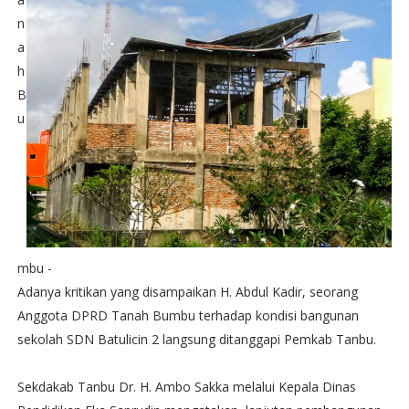
n
a
h
B
u
mbu -
Adanya kritikan yang disampaikan H. Abdul Kadir, seorang
Anggota DPRD Tanah Bumbu terhadap kondisi bangunan
sekolah SDN Batulicin 2 langsung ditanggapi Pemkab Tanbu.
Sekdakab Tanbu Dr. H. Ambo Sakka melalui Kepala Dinas