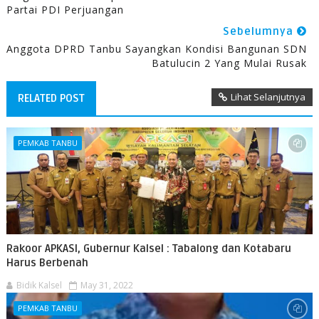
Partai PDI Perjuangan
Sebelumnya
Anggota DPRD Tanbu Sayangkan Kondisi Bangunan SDN
Batulucin 2 Yang Mulai Rusak
Lihat Selanjutnya
RELATED POST
PEMKAB TANBU
Rakoor APKASI, Gubernur Kalsel : Tabalong dan Kotabaru
Harus Berbenah
Bidik Kalsel
May 31, 2022
PEMKAB TANBU