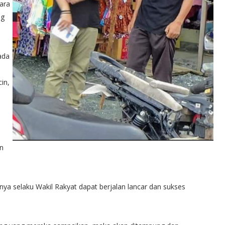
ara
ng
ada
in,
an
ya selaku Wakil Rakyat dapat berjalan lancar dan sukses