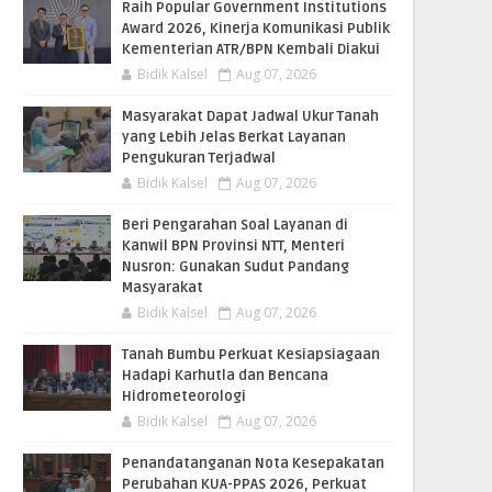
Raih Popular Government Institutions
Award 2026, Kinerja Komunikasi Publik
Kementerian ATR/BPN Kembali Diakui
Bidik Kalsel
Aug 07, 2026
Masyarakat Dapat Jadwal Ukur Tanah
yang Lebih Jelas Berkat Layanan
Pengukuran Terjadwal
Bidik Kalsel
Aug 07, 2026
Beri Pengarahan Soal Layanan di
Kanwil BPN Provinsi NTT, Menteri
Nusron: Gunakan Sudut Pandang
Masyarakat
Bidik Kalsel
Aug 07, 2026
Tanah Bumbu Perkuat Kesiapsiagaan
Hadapi Karhutla dan Bencana
Hidrometeorologi
Bidik Kalsel
Aug 07, 2026
Penandatanganan Nota Kesepakatan
Perubahan KUA-PPAS 2026, Perkuat