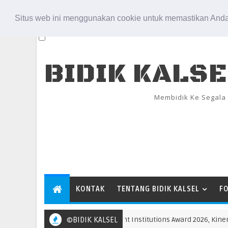
Aug 7, 2026
Situs web ini menggunakan cookie untuk memastikan Anda
BIDIK KALS
Membidik Ke Segala
KONTAK
TENTANG BIDIK KALSEL
F
Raih Popular Government Institutions Award 2026, Kinerja Ko
©BIDIK KALSEL
GT 26