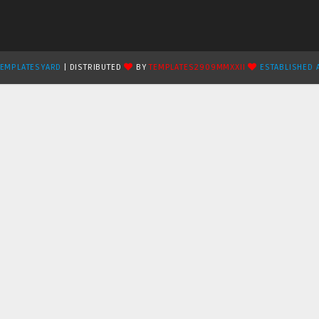
TEMPLATESYARD
| DISTRIBUTED
BY
TEMPLATES2909MMXXII
ESTABLISHED 