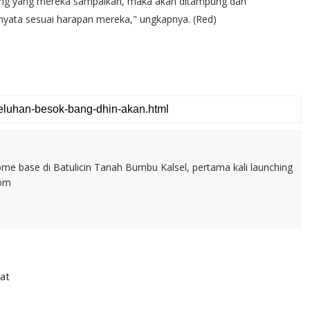
nting yang mereka sampaikan, maka akan ditampung dan
i nyata sesuai harapan mereka," ungkapnya. (Red)
home base di Batulicin Tanah Bumbu Kalsel, pertama kali launching
com
at