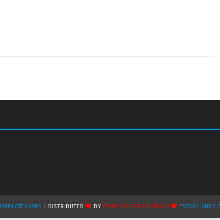
TEMPLATESYARD
| DISTRIBUTED
BY
TEMPLATES2909MMXXII
ESTABLISHED 