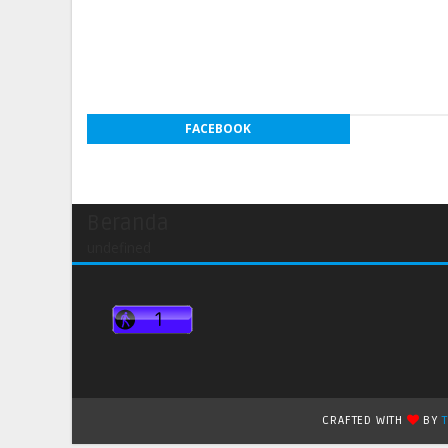
FACEBOOK
Beranda
undefined
CRAFTED WITH
BY