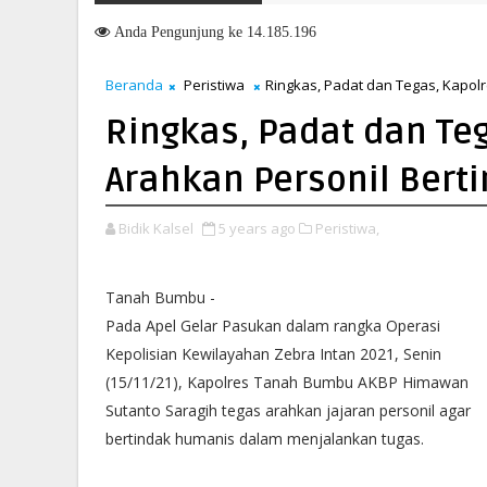
Penandatanganan Nota Kesepakatan Perubahan KUA-PPAS 2026, P
Anda
Pengunjung ke 14.185.196
Beranda
Peristiwa
Ringkas, Padat dan Tegas, Kapol
Ringkas, Padat dan Te
Arahkan Personil Bert
Bidik Kalsel
5 years ago
Peristiwa,
Tanah Bumbu -
Pada Apel Gelar Pasukan dalam rangka Operasi
Kepolisian Kewilayahan Zebra Intan 2021, Senin
(15/11/21), Kapolres Tanah Bumbu AKBP Himawan
Sutanto Saragih tegas arahkan jajaran personil agar
bertindak humanis dalam menjalankan tugas.