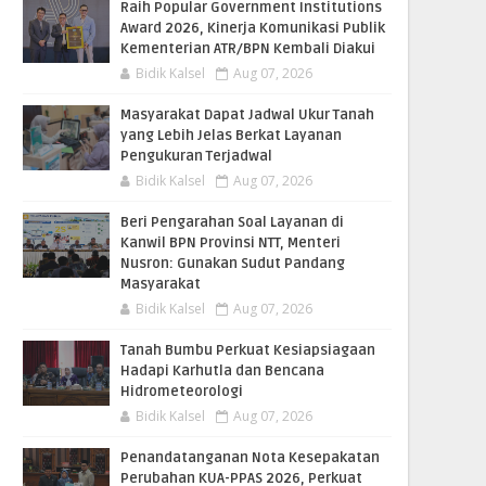
Raih Popular Government Institutions
Award 2026, Kinerja Komunikasi Publik
Kementerian ATR/BPN Kembali Diakui
Bidik Kalsel
Aug 07, 2026
Masyarakat Dapat Jadwal Ukur Tanah
yang Lebih Jelas Berkat Layanan
Pengukuran Terjadwal
Bidik Kalsel
Aug 07, 2026
Beri Pengarahan Soal Layanan di
Kanwil BPN Provinsi NTT, Menteri
Nusron: Gunakan Sudut Pandang
Masyarakat
Bidik Kalsel
Aug 07, 2026
Tanah Bumbu Perkuat Kesiapsiagaan
Hadapi Karhutla dan Bencana
Hidrometeorologi
Bidik Kalsel
Aug 07, 2026
Penandatanganan Nota Kesepakatan
Perubahan KUA-PPAS 2026, Perkuat