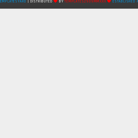
TEMPLATESYARD
| DISTRIBUTED
BY
TEMPLATES2909MMXXII
ESTABLISHED 