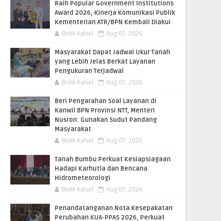
Raih Popular Government Institutions
Award 2026, Kinerja Komunikasi Publik
Kementerian ATR/BPN Kembali Diakui
Bidik Kalsel
Aug 07, 2026
Masyarakat Dapat Jadwal Ukur Tanah
yang Lebih Jelas Berkat Layanan
Pengukuran Terjadwal
Bidik Kalsel
Aug 07, 2026
Beri Pengarahan Soal Layanan di
Kanwil BPN Provinsi NTT, Menteri
Nusron: Gunakan Sudut Pandang
Masyarakat
Bidik Kalsel
Aug 07, 2026
Tanah Bumbu Perkuat Kesiapsiagaan
Hadapi Karhutla dan Bencana
Hidrometeorologi
Bidik Kalsel
Aug 07, 2026
Penandatanganan Nota Kesepakatan
Perubahan KUA-PPAS 2026, Perkuat