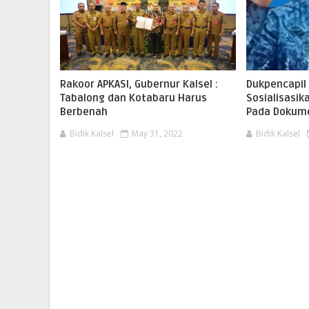
Rakoor APKASI, Gubernur Kalsel :
Dukpencapil
Tabalong dan Kotabaru Harus
Sosialisasi
Berbenah
Pada Dokum
Bidik Kalsel
May 31, 2022
Bidik Kalsel