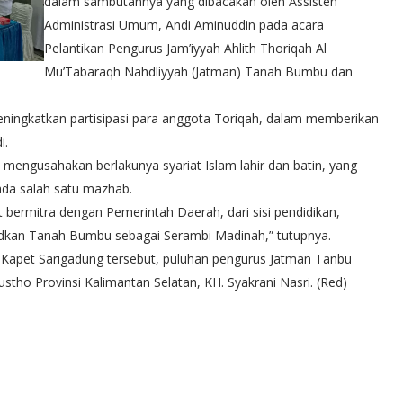
dalam sambutannya yang dibacakan oleh Assisten
Administrasi Umum, Andi Aminuddin pada acara
Pelantikan Pengurus Jam’iyyah Ahlith Thoriqah Al
Mu’Tabaraqh Nahdliyyah (Jatman) Tanah Bumbu dan
ingkatkan partisipasi para anggota Toriqah, dalam memberikan
i.
 mengusahakan berlakunya syariat Islam lahir dan batin, yang
da salah satu mazhab.
 bermitra dengan Pemerintah Daerah, dari sisi pendidikan,
dkan Tanah Bumbu sebagai Serambi Madinah,” tutupnya.
, Kapet Sarigadung tersebut, puluhan pengurus Jatman Tanbu
ustho Provinsi Kalimantan Selatan, KH. Syakrani Nasri. (Red)