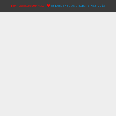
TEMPLATES2909MMXXII
ESTABLISHED AND EXIST SINCE 2013