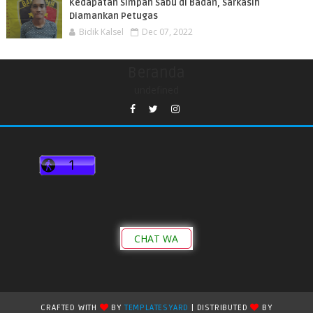
Kedapatan Simpan Sabu di Badan, Sarkasih
Diamankan Petugas
Bidik Kalsel
Dec 07, 2022
Beranda
undefined
CHAT WA
CRAFTED WITH
BY
TEMPLATESYARD
| DISTRIBUTED
BY