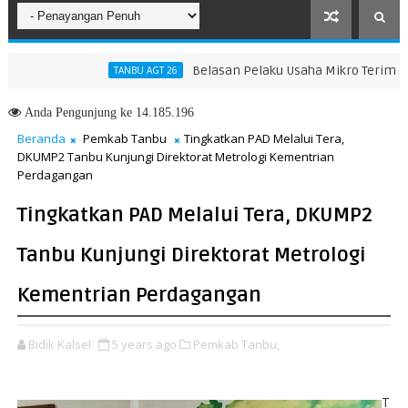
Belasan Pelaku Usaha Mikro Terima Sertifik
TANBU AGT 26
 2026, Kinerja Komunikasi Publik Kementerian ATR/BPN Kembali Diaku
Anda
Pengunjung ke 14.185.196
Beranda
Pemkab Tanbu
Tingkatkan PAD Melalui Tera,
DKUMP2 Tanbu Kunjungi Direktorat Metrologi Kementrian
Perdagangan
Tingkatkan PAD Melalui Tera, DKUMP2
Tanbu Kunjungi Direktorat Metrologi
Kementrian Perdagangan
Bidik Kalsel
5 years ago
Pemkab Tanbu,
T