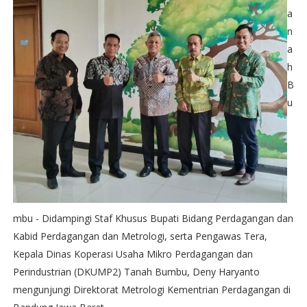
a
n
a
h
B
u
mbu - Didampingi Staf Khusus Bupati Bidang Perdagangan dan
Kabid Perdagangan dan Metrologi, serta Pengawas Tera,
Kepala Dinas Koperasi Usaha Mikro Perdagangan dan
Perindustrian (DKUMP2) Tanah Bumbu, Deny Haryanto
mengunjungi Direktorat Metrologi Kementrian Perdagangan di