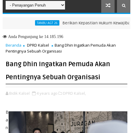
Berikan Kepastian Hukum Kewajiban dan H
TANBU AGT 26
Anda
Pengunjung ke 14.185.196
Beranda
DPRD Kalsel
Bang Dhin Ingatkan Pemuda Akan
Pentingnya Sebuah Organisasi
Bang Dhin Ingatkan Pemuda Akan
Pentingnya Sebuah Organisasi
Bidik Kalsel
4 years ago
DPRD Kalsel,
B
a
n