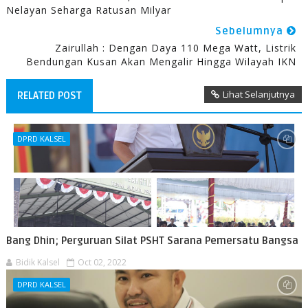
Nelayan Seharga Ratusan Milyar
Sebelumnya
Zairullah : Dengan Daya 110 Mega Watt, Listrik
Bendungan Kusan Akan Mengalir Hingga Wilayah IKN
Lihat Selanjutnya
RELATED POST
DPRD KALSEL
Bang Dhin; Perguruan Silat PSHT Sarana Pemersatu Bangsa
Bidik Kalsel
Oct 02, 2022
DPRD KALSEL