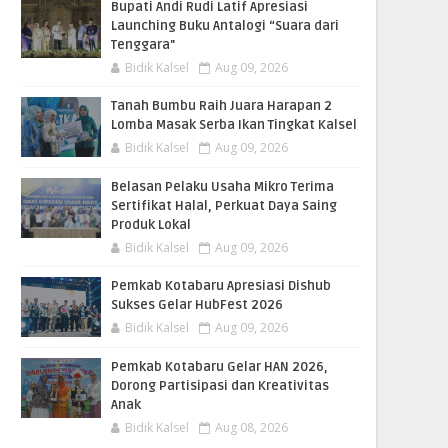
Bupati Andi Rudi Latif Apresiasi
Launching Buku Antalogi “Suara dari
Tenggara"
Bidik Kalsel
Aug 09, 2026
Tanah Bumbu Raih Juara Harapan 2
Lomba Masak Serba Ikan Tingkat Kalsel
Bidik Kalsel
Aug 09, 2026
Belasan Pelaku Usaha Mikro Terima
Sertifikat Halal, Perkuat Daya Saing
Produk Lokal
Bidik Kalsel
Aug 09, 2026
Pemkab Kotabaru Apresiasi Dishub
Sukses Gelar HubFest 2026
Bidik Kalsel
Aug 09, 2026
Pemkab Kotabaru Gelar HAN 2026,
Dorong Partisipasi dan Kreativitas
Anak
Bidik Kalsel
Aug 08, 2026