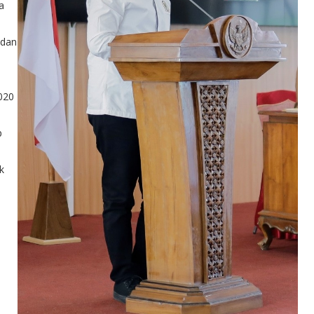
a
 dan
020
p
k