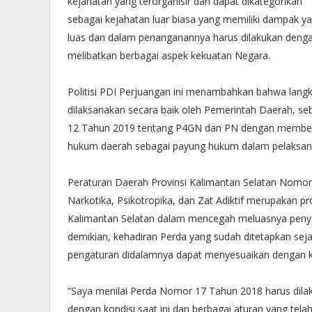
kejahatan yang terorganisir dan dapat dikategorikan
sebagai kejahatan luar biasa yang memiliki dampak y
luas dan dalam penanganannya harus dilakukan deng
melibatkan berbagai aspek kekuatan Negara.
Politisi PDI Perjuangan ini menambahkan bahwa langk
dilaksanakan secara baik oleh Pemerintah Daerah, s
12 Tahun 2019 tentang P4GN dan PN dengan membent
hukum daerah sebagai payung hukum dalam pelaksa
Peraturan Daerah Provinsi Kalimantan Selatan Nomor
Narkotika, Psikotropika, dan Zat Adiktif merupakan
Kalimantan Selatan dalam mencegah meluasnya penyala
demikian, kehadiran Perda yang sudah ditetapkan sejak
pengaturan didalamnya dapat menyesuaikan dengan 
“Saya menilai Perda Nomor 17 Tahun 2018 harus dilak
dengan kondisi saat ini dan berbagai aturan yang tela