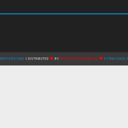
TEMPLATESYARD
| DISTRIBUTED
BY
TEMPLATES2909MMXXII
ESTABLISHED 