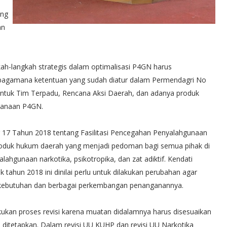
ang
an
ah-langkah strategis dalam optimalisasi P4GN harus
ebagamana ketentuan yang sudah diatur dalam Permendagri No
uk Tim Terpadu, Rencana Aksi Daerah, dan adanya produk
nanaan P4GN.
 17 Tahun 2018 tentang Fasilitasi Pencegahan Penyalahgunaan
 produk hukum daerah yang menjadi pedoman bagi semua pihak di
hgunaan narkotika, psikotropika, dan zat adiktif. Kendati
 tahun 2018 ini dinilai perlu untuk dilakukan perubahan agar
kebutuhan dan berbagai perkembangan penanganannya.
ukan proses revisi karena muatan didalamnya harus disesuaikan
h ditetapkan. Dalam revisi UU KUHP dan revisi UU Narkotika