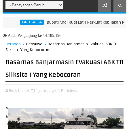
Bupati Andi Rudi Latif Perkuat Kebijakan Peningk
TANBU AGT 26
Anda
Pengunjung ke 14.185.196
Beranda
Peristiwa
Basarnas Banjarmasin Evakuasi ABK TB
Silksita I Yang Kebocoran
Basarnas Banjarmasin Evakuasi ABK TB
Silksita I Yang Kebocoran
Bidik Kalsel
4 years ago
Peristiwa,
B
a
n