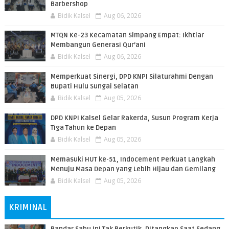
Barbershop
Bidik Kalsel
Aug 06, 2026
MTQN Ke-23 Kecamatan Simpang Empat: Ikhtiar
Membangun Generasi Qur’ani
Bidik Kalsel
Aug 06, 2026
Memperkuat Sinergi, DPD KNPI Silaturahmi Dengan
Bupati Hulu Sungai Selatan
Bidik Kalsel
Aug 05, 2026
DPD KNPI Kalsel Gelar Rakerda, Susun Program Kerja
Tiga Tahun ke Depan
Bidik Kalsel
Aug 05, 2026
Memasuki HUT ke-51, Indocement Perkuat Langkah
Menuju Masa Depan yang Lebih Hijau dan Gemilang
Bidik Kalsel
Aug 05, 2026
KRIMINAL
Bandar Sabu Ini Tak Berkutik, Ditangkap Saat Sedang