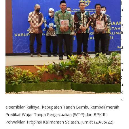
j
a
r
b
a
r
u
-
U
n
t
u
k
k
e sembilan kalinya, Kabupaten Tanah Bumbu kembali meraih
Predikat Wajar Tanpa Pengecualian (WTP) dari BPK RI
Perwakilan Propinsi Kalimantan Selatan, Jum'at (20/05/22).