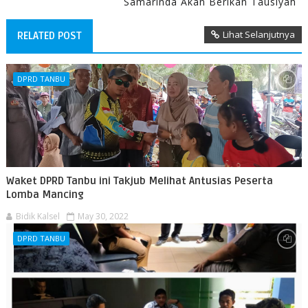
Samarinda Akan Berikan Tausiyah
Lihat Selanjutnya
RELATED POST
DPRD TANBU
Waket DPRD Tanbu ini Takjub Melihat Antusias Peserta
Lomba Mancing
Bidik Kalsel
May 30, 2022
DPRD TANBU