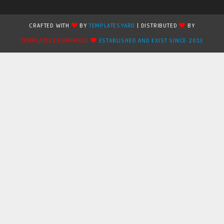
CRAFTED WITH
BY
TEMPLATESYARD
| DISTRIBUTED
BY
TEMPLATES2909MMXXII
ESTABLISHED AND EXIST SINCE 2013