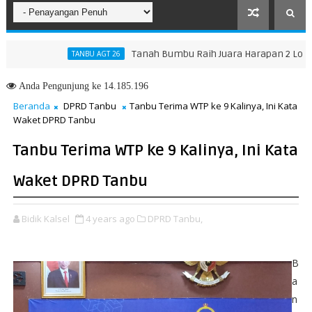
Tanah Bumbu Raih Juara Harapan 2 Lomba Mas
TANBU AGT 26
Anda
Pengunjung ke 14.185.196
Beranda
DPRD Tanbu
Tanbu Terima WTP ke 9 Kalinya, Ini Kata
Waket DPRD Tanbu
Tanbu Terima WTP ke 9 Kalinya, Ini Kata
Waket DPRD Tanbu
Bidik Kalsel
4 years ago
DPRD Tanbu,
B
a
n