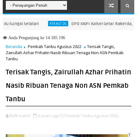
ungai Selatan
DPD KNPI Kalsel Gelar Rakerda, Susun 
KTB AGT 26
Anda
Pengunjung ke 14.185.196
Beranda
Pemkab Tanbu Agustus 2022
Terisak Tangis,
Zairullah Azhar Prihatin Nasib Ribuan Tenaga Non ASN Pemkab
Tanbu
Terisak Tangis, Zairullah Azhar Prihatin
Nasib Ribuan Tenaga Non ASN Pemkab
Tanbu
Bidik Kalsel
4 years ago
Pemkab Tanbu Agustus 2022,
T