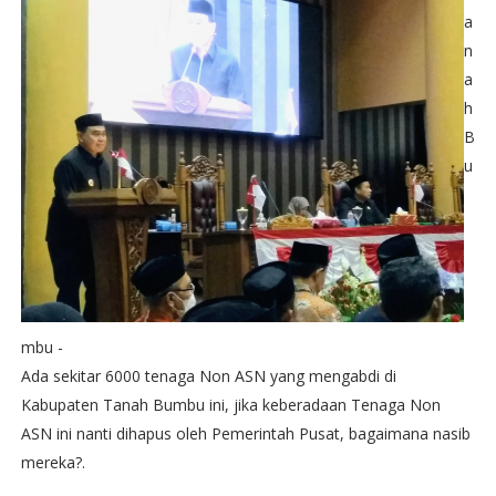
a
n
a
h
B
u
mbu -
Ada sekitar 6000 tenaga Non ASN yang mengabdi di
Kabupaten Tanah Bumbu ini, jika keberadaan Tenaga Non
ASN ini nanti dihapus oleh Pemerintah Pusat, bagaimana nasib
mereka?.