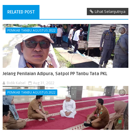
Lihat Selanjutnya
RELATED POST
PEMKAB TANBU AGUSTUS 2022
Jelang Penilaian Adipura, Satpol PP Tanbu Tata PKL
Bidik Kalsel
Aug 31, 2022
PEMKAB TANBU AGUSTUS 2022