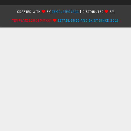
CRAFTED WITH
BY
TEMPLATESYARD
| DISTRIBUTED
BY
TEMPLATES2909MMXXII
ESTABLISHED AND EXIST SINCE 2013