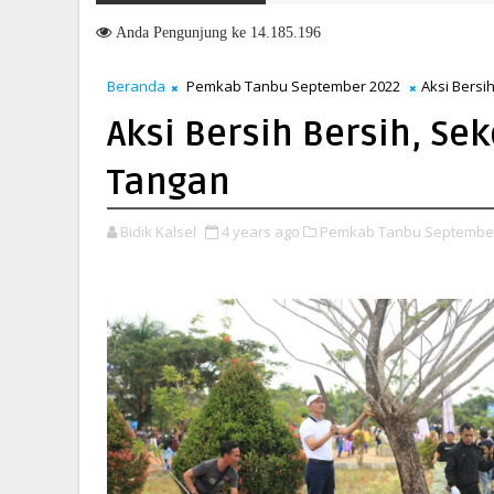
Memasuki HUT ke-51, Indocement Perkuat Langkah Menuju Masa Dep
Anda
Pengunjung ke 14.185.196
Beranda
Pemkab Tanbu September 2022
Aksi Bersi
Aksi Bersih Bersih, S
Tangan
Bidik Kalsel
4 years ago
Pemkab Tanbu September