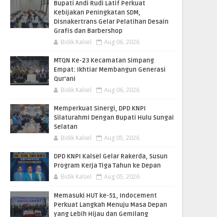
Bupati Andi Rudi Latif Perkuat
Kebijakan Peningkatan SDM,
Disnakertrans Gelar Pelatihan Desain
Grafis dan Barbershop
Bidik Kalsel
Aug 06, 2026
MTQN Ke-23 Kecamatan Simpang
Empat: Ikhtiar Membangun Generasi
Qur’ani
Bidik Kalsel
Aug 06, 2026
Memperkuat Sinergi, DPD KNPI
Silaturahmi Dengan Bupati Hulu Sungai
Selatan
Bidik Kalsel
Aug 05, 2026
DPD KNPI Kalsel Gelar Rakerda, Susun
Program Kerja Tiga Tahun ke Depan
Bidik Kalsel
Aug 05, 2026
Memasuki HUT ke-51, Indocement
Perkuat Langkah Menuju Masa Depan
yang Lebih Hijau dan Gemilang