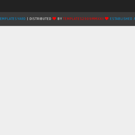
TEMPLATESYARD
| DISTRIBUTED
BY
TEMPLATES2909MMXXII
ESTABLISHED 