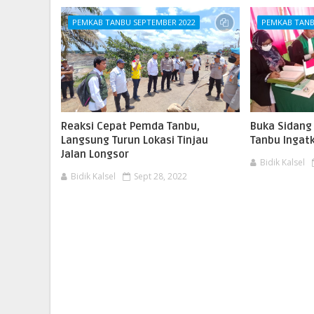
PEMKAB TANBU SEPTEMBER 2022
PEMKAB TANB
Reaksi Cepat Pemda Tanbu,
Buka Sidang 
Langsung Turun Lokasi Tinjau
Tanbu Ingat
Jalan Longsor
Bidik Kalsel
Bidik Kalsel
Sept 28, 2022