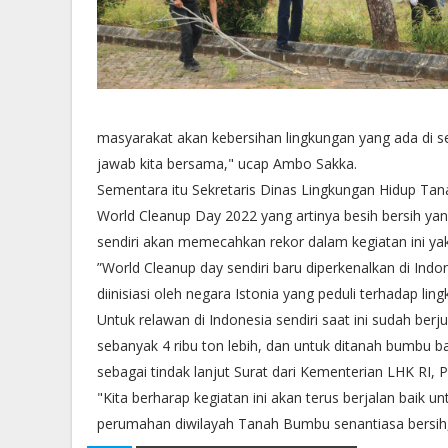
masyarakat akan kebersihan lingkungan yang ada di s
jawab kita bersama," ucap Ambo Sakka.
Sementara itu Sekretaris Dinas Lingkungan Hidup Tana
World Cleanup Day 2022 yang artinya besih bersih ya
sendiri akan memecahkan rekor dalam kegiatan ini yak
”World Cleanup day sendiri baru diperkenalkan di Ind
diinisiasi oleh negara Istonia yang peduli terhadap li
Untuk relawan di Indonesia sendiri saat ini sudah be
sebanyak 4 ribu ton lebih, dan untuk ditanah bumbu ba
sebagai tindak lanjut Surat dari Kementerian LHK RI, P
"Kita berharap kegiatan ini akan terus berjalan baik
perumahan diwilayah Tanah Bumbu senantiasa bersih,