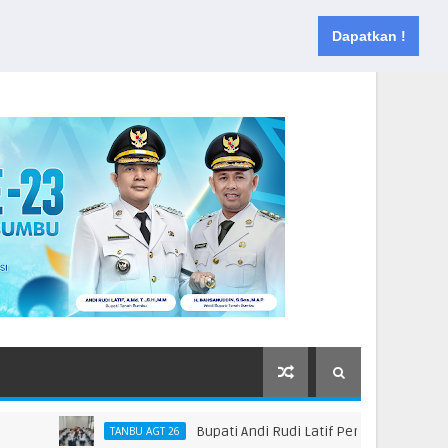
Muka
Tentang
Kontak
Dapatkan !
Bupati Andi Rudi Latif Perkuat Kebijakan Pe
TANBU AGT 26