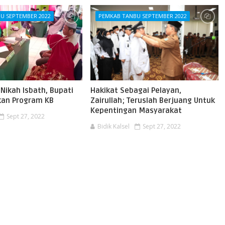
U SEPTEMBER 2022
PEMKAB TANBU SEPTEMBER 2022
Nikah Isbath, Bupati
Hakikat Sebagai Pelayan,
kan Program KB
Zairullah; Teruslah Berjuang Untuk
Kepentingan Masyarakat
Sept 27, 2022
Bidik Kalsel
Sept 27, 2022