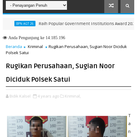
Raih Popular Government Institutions Award 2026, Kin
BPN AGT 26
Anda
Pengunjung ke 14.185.196
Beranda
Kriminal
Rugikan Perusahaan, Sugian Noor Diciduk
Polsek Satui
Rugikan Perusahaan, Sugian Noor
Diciduk Polsek Satui
Bidik Kalsel
4 years ago
Kriminal,
T
a
n