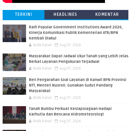
TERKINI
HEADLINES
KOMENTAR
Raih Popular Government Institutions Award 2026,
Kinerja Komunikasi Publik Kementerian ATR/BPN
Kembali Diakui
Bidik Kalsel
Aug 07, 2026
Masyarakat Dapat Jadwal Ukur Tanah yang Lebih Jelas
Berkat Layanan Pengukuran Terjadwal
Bidik Kalsel
Aug 07, 2026
Beri Pengarahan Soal Layanan di Kanwil BPN Provinsi
NTT, Menteri Nusron: Gunakan Sudut Pandang
Masyarakat
Bidik Kalsel
Aug 07, 2026
Tanah Bumbu Perkuat Kesiapsiagaan Hadapi
Karhutla dan Bencana Hidrometeorologi
Bidik Kalsel
Aug 07, 2026