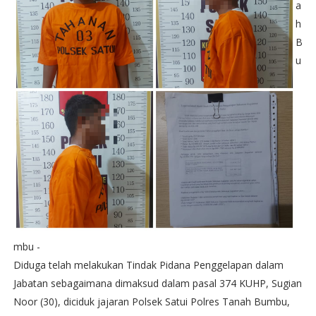
a
h
B
u
mbu -
Diduga telah melakukan Tindak Pidana Penggelapan dalam
Jabatan sebagaimana dimaksud dalam pasal 374 KUHP, Sugian
Noor (30), diciduk jajaran Polsek Satui Polres Tanah Bumbu,