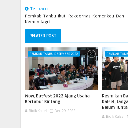
Terbaru
Pemkab Tanbu Ikuti Rakoornas Kemenkeu Dan
Kemendagri
RELATED POST
PEMKAB TANBU DESEMBER 2022
PEMKAB TANB
Wow, Batfest 2022 Ajang Usaha
Resmikan Ba
Bertabur Bintang
Kalsel; Jang
Belum Tunta
Bidik Kalsel
Dec 29, 2022
Bidik Kalsel