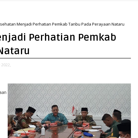
Nusron: Gunakan Sudut Pandang Masyarakat
esehatan Menjadi Perhatian Pemkab Tanbu Pada Perayaan Nataru
enjadi Perhatian Pemkab
Nataru
2022,
aan