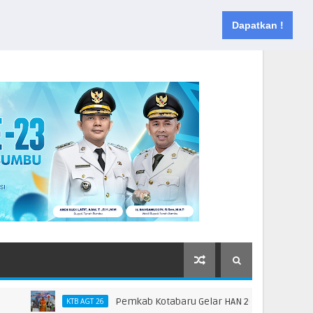
Muka
Tentang
Kontak
Dapatkan !
Pemkab Kotabaru Gelar HAN 2026, Dorong Partisipa
KTB AGT 26