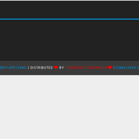
TEMPLATESYARD
| DISTRIBUTED
BY
TEMPLATES2909MMXXII
ESTABLISHED 