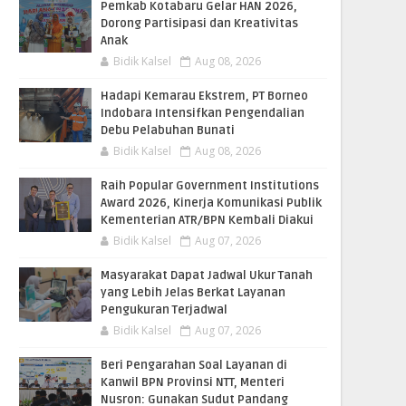
Pemkab Kotabaru Gelar HAN 2026,
Dorong Partisipasi dan Kreativitas
Anak
Bidik Kalsel
Aug 08, 2026
​Hadapi Kemarau Ekstrem, PT Borneo
Indobara Intensifkan Pengendalian
Debu Pelabuhan Bunati
Bidik Kalsel
Aug 08, 2026
Raih Popular Government Institutions
Award 2026, Kinerja Komunikasi Publik
Kementerian ATR/BPN Kembali Diakui
Bidik Kalsel
Aug 07, 2026
Masyarakat Dapat Jadwal Ukur Tanah
yang Lebih Jelas Berkat Layanan
Pengukuran Terjadwal
Bidik Kalsel
Aug 07, 2026
Beri Pengarahan Soal Layanan di
Kanwil BPN Provinsi NTT, Menteri
Nusron: Gunakan Sudut Pandang