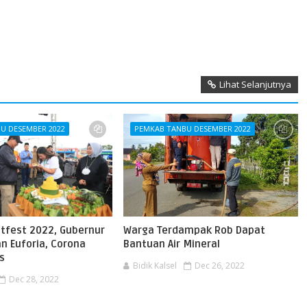
Lihat Selanjutnya
U DESEMBER 2022
PEMKAB TANBU DESEMBER 2022
tfest 2022, Gubernur
Warga Terdampak Rob Dapat
an Euforia, Corona
Bantuan Air Mineral
s
Bidik Kalsel
Dec 26, 2022
Dec 28, 2022