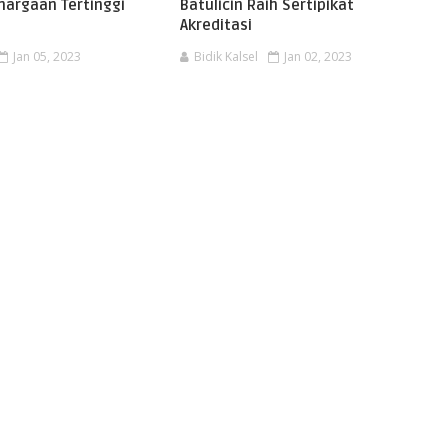
hargaan Tertinggi
Batulicin Raih Sertipikat
Akreditasi
Jan 05, 2023
Bidik Kalsel
Jan 02, 2023