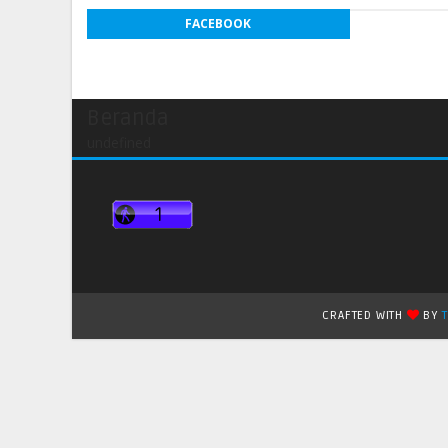
FACEBOOK
Beranda
undefined
CRAFTED WITH
BY