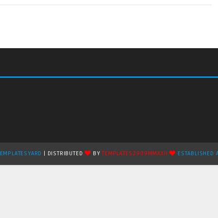
TEMPLATESYARD
| DISTRIBUTED
BY
TEMPLATES2909MMXXII
ESTABLISHED 