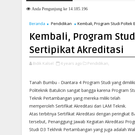
han Soal Layanan di Kanwil BPN Provinsi NTT, Menteri Nusron: Guna
Anda
Pengunjung ke 14.185.196
Beranda
Pendidikan
Kembali, Program Studi Poltek Ba
Kembali, Program Studi
Sertipikat Akreditasi
Bidik Kalsel
4 years ago
Pendidikan,
Tanah Bumbu - Diantara 4 Program Studi yang dimiliki
Politeknik Batulicin sangat bangga karena Program St
Teknik Pertambangan yang mereka miliki telah
memperoleh Sertifikat Akreditasi dari LAM Teknik.
Atas terbitnya Sertifikat Akreditasi dengan peringkat B
tersebut, Penanggung Jawab Kegiatan Akreditasi Pro
Studi D3 Tekhnik Pertambangan yang juga adalah Wak