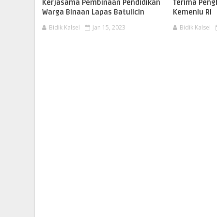
Kerjasama Pembinaan Pendidikan
Terima Peng
Warga Binaan Lapas Batulicin
Kemenlu RI
Bidik Kalsel
Jan 15, 2023
Bidik Kalsel