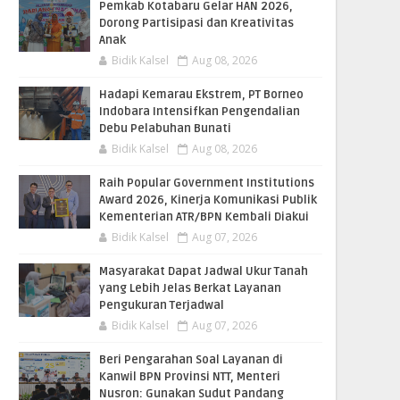
Pemkab Kotabaru Gelar HAN 2026,
Dorong Partisipasi dan Kreativitas
Anak
Bidik Kalsel
Aug 08, 2026
​Hadapi Kemarau Ekstrem, PT Borneo
Indobara Intensifkan Pengendalian
Debu Pelabuhan Bunati
Bidik Kalsel
Aug 08, 2026
Raih Popular Government Institutions
Award 2026, Kinerja Komunikasi Publik
Kementerian ATR/BPN Kembali Diakui
Bidik Kalsel
Aug 07, 2026
Masyarakat Dapat Jadwal Ukur Tanah
yang Lebih Jelas Berkat Layanan
Pengukuran Terjadwal
Bidik Kalsel
Aug 07, 2026
Beri Pengarahan Soal Layanan di
Kanwil BPN Provinsi NTT, Menteri
Nusron: Gunakan Sudut Pandang