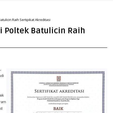
kan Sudut Pandang Masyarakat
tulicin Raih Sertipikat Akreditasi
 Poltek Batulicin Raih
,
udi
aik
gram
il