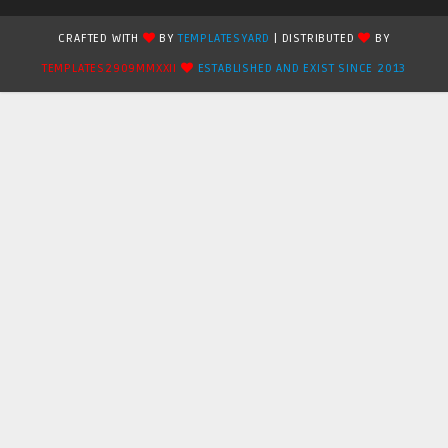
CRAFTED WITH
BY
TEMPLATESYARD
| DISTRIBUTED
BY
TEMPLATES2909MMXXII
ESTABLISHED AND EXIST SINCE 2013