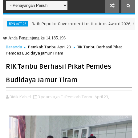
Raih Popular Government Institutions Award 2026, Kinerja 
N AGT 26
Anda
Pengunjung ke 14.185.196
Beranda
Pemkab Tanbu April 23
RIK Tanbu Berhasil Pikat
Pemdes Budidaya Jamur Tiram
RIK Tanbu Berhasil Pikat Pemdes
Budidaya Jamur Tiram
Bidik Kalsel
3 years ago
Pemkab Tanbu April 23,