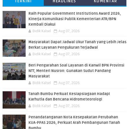
TERKINI
HEADLINES
KOMENTAR
Raih Popular Government Institutions Award 2026,
Kinerja Komunikasi Publik Kementerian ATR/BPN
Kembali Diakui
Bidik Kalsel
Aug 07, 2026
Masyarakat Dapat Jadwal Ukur Tanah yang Lebih Jelas
Berkat Layanan Pengukuran Terjadwal
Bidik Kalsel
Aug 07, 2026
Beri Pengarahan Soal Layanan di Kanwil BPN Provinsi
NTT, Menteri Nusron: Gunakan Sudut Pandang
Masyarakat
Bidik Kalsel
Aug 07, 2026
Tanah Bumbu Perkuat Kesiapsiagaan Hadapi
Karhutla dan Bencana Hidrometeorologi
Bidik Kalsel
Aug 07, 2026
Penandatanganan Nota Kesepakatan Perubahan
KUA-PPAS 2026, Perkuat Arah Pembangunan Tanah
Bumbu