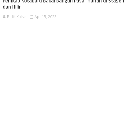
Pemkab Kotabaru Bakal Bangun Pasar Harian di Stagen
dan Hilir
Bidik Kalsel
Apr 15, 2023