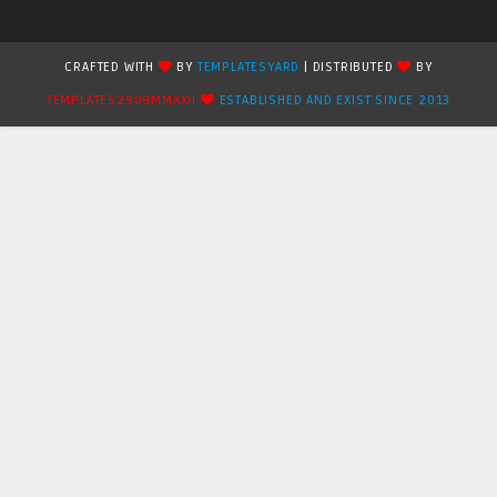
CRAFTED WITH
BY
TEMPLATESYARD
| DISTRIBUTED
BY
TEMPLATES2909MMXXII
ESTABLISHED AND EXIST SINCE 2013