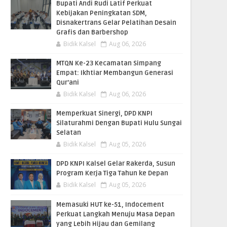
Bupati Andi Rudi Latif Perkuat
Kebijakan Peningkatan SDM,
Disnakertrans Gelar Pelatihan Desain
Grafis dan Barbershop
Bidik Kalsel
Aug 06, 2026
MTQN Ke-23 Kecamatan Simpang
Empat: Ikhtiar Membangun Generasi
Qur’ani
Bidik Kalsel
Aug 06, 2026
Memperkuat Sinergi, DPD KNPI
Silaturahmi Dengan Bupati Hulu Sungai
Selatan
Bidik Kalsel
Aug 05, 2026
DPD KNPI Kalsel Gelar Rakerda, Susun
Program Kerja Tiga Tahun ke Depan
Bidik Kalsel
Aug 05, 2026
Memasuki HUT ke-51, Indocement
Perkuat Langkah Menuju Masa Depan
yang Lebih Hijau dan Gemilang