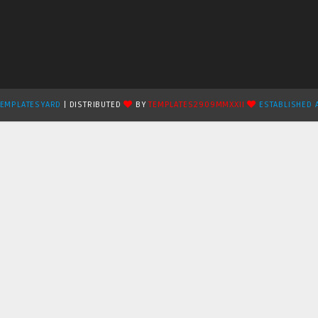
TEMPLATESYARD
| DISTRIBUTED
BY
TEMPLATES2909MMXXII
ESTABLISHED 