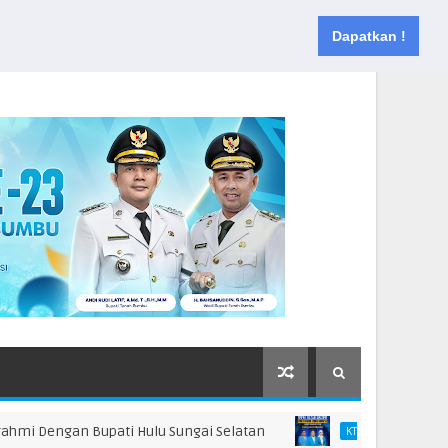
Muka
Tentang
Kontak
Dapatkan !
Dengan Bupati Hulu Sungai Selatan
DPD KNPI K
KTB AGT 26