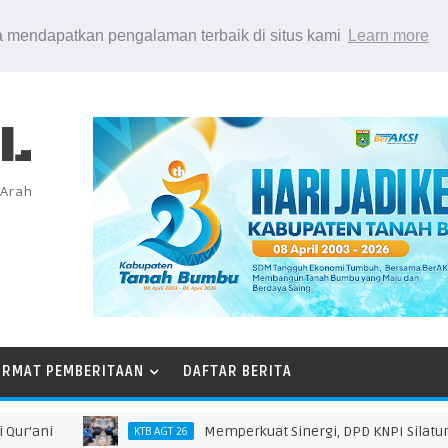
 mendapatkan pengalaman terbaik di situs kami
Learn more
EL
 Arah
ORMAT PEMBERITAAN
DAFTAR BERITA
ni
Memperkuat Sinergi, DPD KNPI Silaturahmi 
KTB AGT 26