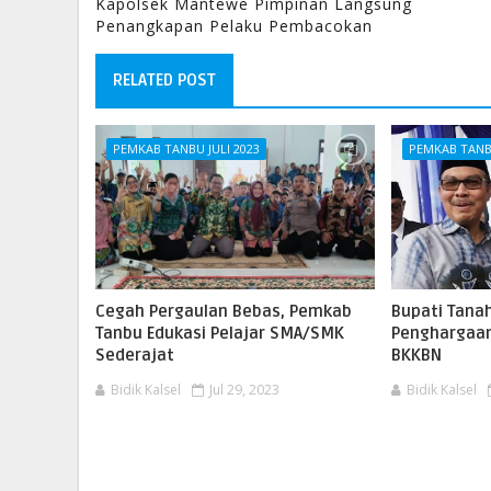
Kapolsek Mantewe Pimpinan Langsung
Penangkapan Pelaku Pembacokan
RELATED POST
PEMKAB TANBU JULI 2023
PEMKAB TANBU
Cegah Pergaulan Bebas, Pemkab
Bupati Tana
Tanbu Edukasi Pelajar SMA/SMK
Penghargaan
Sederajat
BKKBN
Bidik Kalsel
Jul 29, 2023
Bidik Kalsel