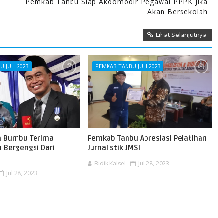
Pemkab Tanbu Siap Akoomodir Pegawai PPPK Jika
Akan Bersekolah
Lihat Selanjutnya
 JULI 2023
PEMKAB TANBU JULI 2023
h Bumbu Terima
Pemkab Tanbu Apresiasi Pelatihan
 Bergengsi Dari
Jurnalistik JMSI
Bidik Kalsel
Jul 28, 2023
Jul 28, 2023