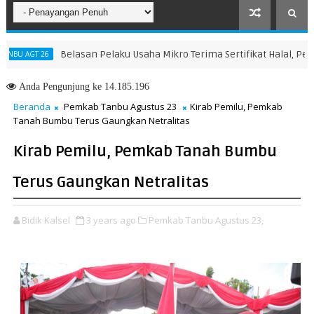
Belasan Pelaku Usaha Mikro Terima Sertifikat Halal, Perkuat D
GT 26
Anda
Pengunjung ke 14.185.196
Beranda
Pemkab Tanbu Agustus 23
Kirab Pemilu, Pemkab
Tanah Bumbu Terus Gaungkan Netralitas
Kirab Pemilu, Pemkab Tanah Bumbu
Terus Gaungkan Netralitas
Bidik Kalsel
3 years ago
Pemkab Tanbu Agustus 23,