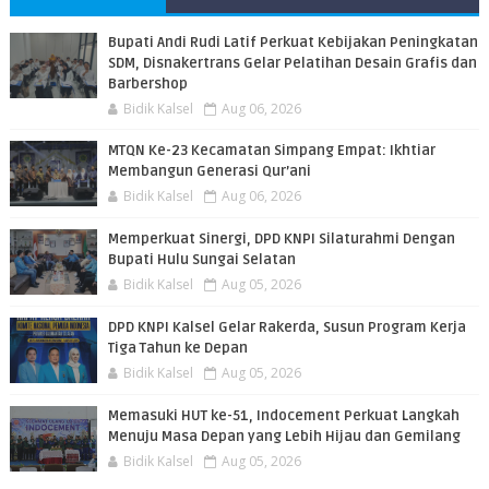
Bupati Andi Rudi Latif Perkuat Kebijakan Peningkatan
SDM, Disnakertrans Gelar Pelatihan Desain Grafis dan
Barbershop
Bidik Kalsel
Aug 06, 2026
MTQN Ke-23 Kecamatan Simpang Empat: Ikhtiar
Membangun Generasi Qur’ani
Bidik Kalsel
Aug 06, 2026
Memperkuat Sinergi, DPD KNPI Silaturahmi Dengan
Bupati Hulu Sungai Selatan
Bidik Kalsel
Aug 05, 2026
DPD KNPI Kalsel Gelar Rakerda, Susun Program Kerja
Tiga Tahun ke Depan
Bidik Kalsel
Aug 05, 2026
Memasuki HUT ke-51, Indocement Perkuat Langkah
Menuju Masa Depan yang Lebih Hijau dan Gemilang
Bidik Kalsel
Aug 05, 2026