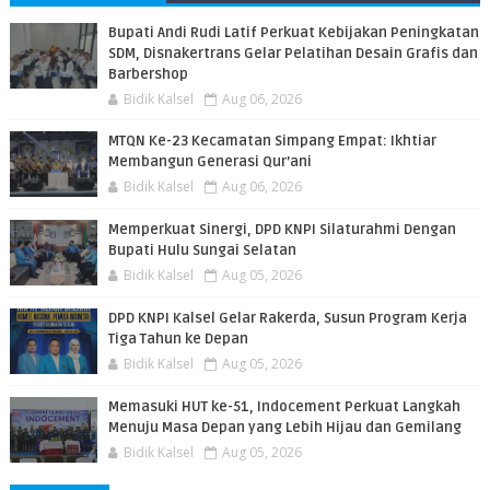
Bupati Andi Rudi Latif Perkuat Kebijakan Peningkatan
SDM, Disnakertrans Gelar Pelatihan Desain Grafis dan
Barbershop
Bidik Kalsel
Aug 06, 2026
MTQN Ke-23 Kecamatan Simpang Empat: Ikhtiar
Membangun Generasi Qur’ani
Bidik Kalsel
Aug 06, 2026
Memperkuat Sinergi, DPD KNPI Silaturahmi Dengan
Bupati Hulu Sungai Selatan
Bidik Kalsel
Aug 05, 2026
DPD KNPI Kalsel Gelar Rakerda, Susun Program Kerja
Tiga Tahun ke Depan
Bidik Kalsel
Aug 05, 2026
Memasuki HUT ke-51, Indocement Perkuat Langkah
Menuju Masa Depan yang Lebih Hijau dan Gemilang
Bidik Kalsel
Aug 05, 2026