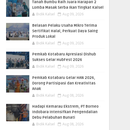
Tanah Bumbu Raih Juara Harapan 2
Lomba Masak Serba Ikan Tingkat Kalsel
Bidik Kalsel
Aug 09, 2026
Belasan Pelaku Usaha Mikro Terima
Sertifikat Halal, Perkuat Daya Saing
Produk Lokal
Bidik Kalsel
Aug 09, 2026
Pemkab Kotabaru Apresiasi Dishub
Sukses Gelar HubFest 2026
Bidik Kalsel
Aug 09, 2026
Pemkab Kotabaru Gelar HAN 2026,
Dorong Partisipasi dan Kreativitas
Anak
Bidik Kalsel
Aug 08, 2026
​Hadapi Kemarau Ekstrem, PT Borneo
Indobara Intensifkan Pengendalian
Debu Pelabuhan Bunati
Bidik Kalsel
Aug 08, 2026