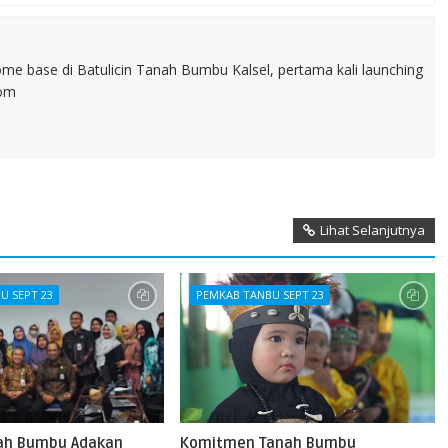
home base di Batulicin Tanah Bumbu Kalsel, pertama kali launching
com
Lihat Selanjutnya
U SEPT 23
PEMKAB TANBU SEPT 23
ah Bumbu Adakan
Komitmen Tanah Bumbu