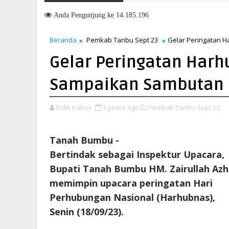
marau Ekstrem, PT Borneo Indobara Intensifkan Pengendalian Debu 
Anda
Pengunjung ke 14.185.196
Beranda
Pemkab Tanbu Sept 23
Gelar Peringatan 
Gelar Peringatan Harh
Sampaikan Sambutan 
Bidik Kalsel
3 years ago
Pemkab Tanbu Sept 23,
Tanah Bumbu -
Bertindak sebagai Inspektur Upacara,
Bupati Tanah Bumbu HM. Zairullah Azh
memimpin upacara peringatan Hari
Perhubungan Nasional (Harhubnas),
Senin (18/09/23).