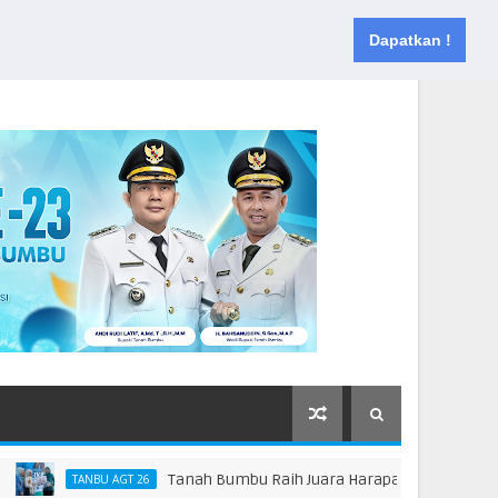
Muka
Tentang
Kontak
Dapatkan !
Tanah Bumbu Raih Juara Harapan 2 Lomba Masak Serba
TANBU AGT 26