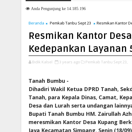
MTQN Ke-23 Kecamatan Simpang Empat: Ikhtiar Membangun Ge
GT 26
Anda
Pengunjung ke 14.185.196
Beranda
Pemkab Tanbu Sept 23
Resmikan Kantor D
Resmikan Kantor Desa,
Kedepankan Layanan 
Bidik Kalsel
3 years ago
Pemkab Tanbu Sept 23,
Tanah Bumbu -
Dihadiri Wakil Ketua DPRD Tanah, Sek
Tanah, para Kepala Dinas, Camat, Kepa
Desa dan Lurah serta undangan lainny
Bupati Tanah Bumbu HM. Zairullah Azh
meresmikan Kantor Desa Kupang Ber
Jaya Kecamatan Simpang, Senin (18/09)