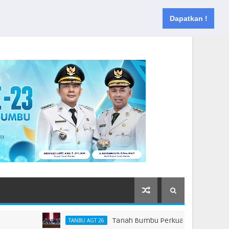
Muka
Tentang
Kontak
Dapatkan !
Tanah Bumbu Perkuat Kesiapsiagaan Hada
TANBU AGT 26