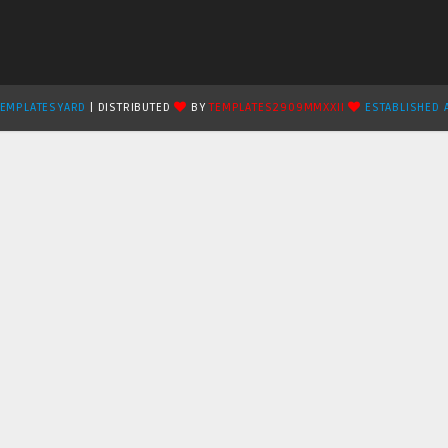
TEMPLATESYARD
| DISTRIBUTED
BY
TEMPLATES2909MMXXII
ESTABLISHED 