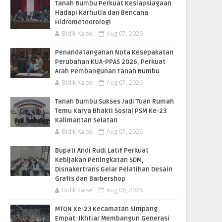
Tanah Bumbu Perkuat Kesiapsiagaan
Hadapi Karhutla dan Bencana
Hidrometeorologi
Bidik Kalsel
Aug 07, 2026
Penandatanganan Nota Kesepakatan
Perubahan KUA-PPAS 2026, Perkuat
Arah Pembangunan Tanah Bumbu
Bidik Kalsel
Aug 07, 2026
Tanah Bumbu Sukses Jadi Tuan Rumah
Temu Karya Bhakti Sosial PSM Ke-23
Kalimantan Selatan
Bidik Kalsel
Aug 07, 2026
Bupati Andi Rudi Latif Perkuat
Kebijakan Peningkatan SDM,
Disnakertrans Gelar Pelatihan Desain
Grafis dan Barbershop
Bidik Kalsel
Aug 06, 2026
MTQN Ke-23 Kecamatan Simpang
Empat: Ikhtiar Membangun Generasi