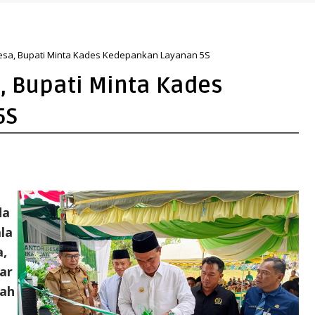
nerasi Qur’ani
esa, Bupati Minta Kades Kedepankan Layanan 5S
 Bupati Minta Kades
5S
da
la
a,
ar
kah