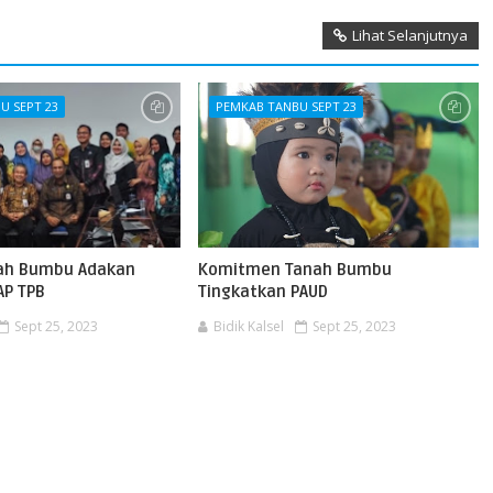
Lihat Selanjutnya
U SEPT 23
PEMKAB TANBU SEPT 23
ah Bumbu Adakan
Komitmen Tanah Bumbu
AP TPB
Tingkatkan PAUD
Sept 25, 2023
Bidik Kalsel
Sept 25, 2023