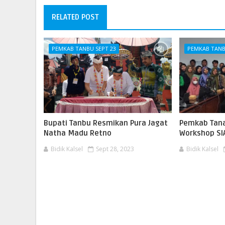
RELATED POST
PEMKAB TANBU SEPT 23
PEMKAB TANB
Bupati Tanbu Resmikan Pura Jagat
Pemkab Tan
Natha Madu Retno
Workshop SI
Bidik Kalsel
Sept 28, 2023
Bidik Kalsel